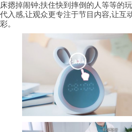
床摁掉闹钟;扶住快到摔倒的人等等的玩
代入感,让观众更专注于节目内容,让互
彩。