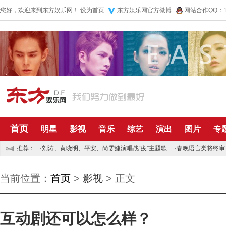
您好，欢迎来到东方娱乐网！
设为首页
东方娱乐网官方微博
网站合作QQ：10
首页
明星
影视
音乐
综艺
演出
图片
专
推荐：
·
刘涛、黄晓明、平安、尚雯婕演唱战“疫”主题歌
·
春晚语言类将终审
当前位置：
首页
>
影视
> 正文
互动剧还可以怎么样？