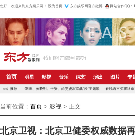
您好，欢迎来到东方娱乐网！
设为首页
东方娱乐网官方微博
网站合作QQ：10
首页
明星
影视
音乐
综艺
演出
图片
专
推荐：
·
刘涛、黄晓明、平安、尚雯婕演唱战“疫”主题歌
·
春晚语言类将终审
当前位置：
首页
>
影视
> 正文
北京卫视：北京卫健委权威数据