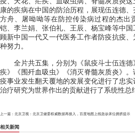
疫、天花、疟疾、血吸虫病、脊髓灰质炎这
康的疾病在中国的防治历程，展现伍连德、
方舟、屠呦呦等在防控传染病过程的杰出
铠、李兰娟、张伯礼、王辰、杨宝峰等中国
顾新中国一代又一代医务工作者防疫抗疫、
种努力。
全片共五集，分别为《鼠疫斗士伍连德
疾》《围歼血吸虫》《消灭脊髓灰质炎》。
疫事业发生翻天覆地的发展变化进行了忠实
治疗研究为世界作出的贡献进行了系统性总结
上一篇：
北京卫视：北京卫健委权威数据再接入，百度地图上线急诊床位拥挤提示
相关新闻