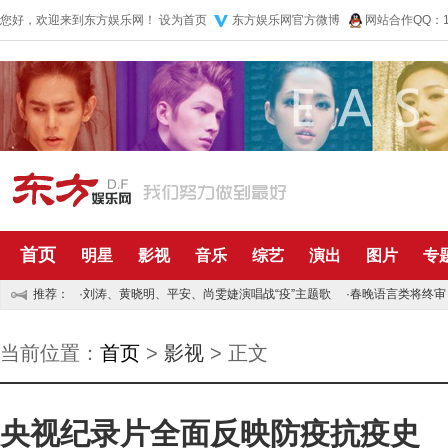
您好，欢迎来到东方娱乐网！
设为首页
东方娱乐网官方微博
网站合作QQ：10
首页
明星
影视
音乐
综艺
演出
图片
专
推荐：
·
刘涛、黄晓明、平安、尚雯婕演唱战“疫”主题歌
·
春晚语言类将终审
当前位置：
首页
>
影视
> 正文
央视纪录片全面反映防疫抗疫史