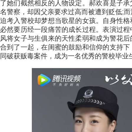
了她们截然相反的人物设定。郝欢喜是子承
名警察，却因父亲要求过高而被遭到贬低;
迫考入警校却梦想当歌星的女孩。自身性格
必然要历经一段痛苦的成长过程。表演过程
风将女子与生俱来的天性柔弱和成为警花后
合到了一起，在闺蜜的鼓励和信仰的支持下
同破获贩毒案件，成为一名优秀的警校毕业