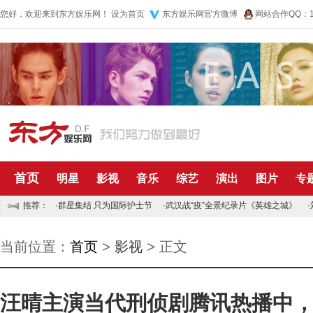
您好，欢迎来到东方娱乐网！
设为首页
东方娱乐网官方微博
网站合作QQ：10
首页
明星
影视
音乐
综艺
演出
图片
专
推荐：
·
群星集结 只为国际护士节
·
武汉战“疫”全景纪录片《英雄之城》
·
当前位置：
首页
>
影视
> 正文
汪晴主演当代刑侦剧腾讯热播中