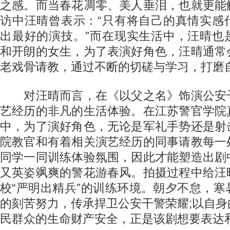
之感。而当春花凋零、美人垂泪，也就更能
访中汪晴曾表示：“只有将自己的真情实感
出最好的演技。”而在现实生活中，汪晴也
和开朗的女生，为了表演好角色，汪晴通常
老戏骨请教，通过不断的切磋与学习，打磨
对汪晴而言，在《以父之名》饰演公安
艺经历的非凡的生活体验。在江苏警官学院
中，为了演好角色，无论是军礼手势还是射
院教官和有着相关演艺经历的同事请教每一
同学一同训练体验氛围，因此才能塑造出剧
又英姿飒爽的警花游春风。拍摄过程中给汪
校“严明出精兵”的训练环境。朝夕不怠，
的刻苦努力，传承捍卫公安干警荣耀;以自
民群众的生命财产安全，正是该剧想要表达