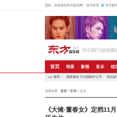
您好，欢迎来到东方娱乐网！
设为首页
东方娱
首页
明星
影视
音乐
综
推荐：
·
群星集结 只为国际护士节
·
武汉战
当前位置：
首页
>
影视
> 正文
《大傩·董春女》定档11