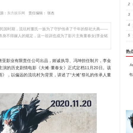
2
 来源：
东方娱乐网
责任编辑： 张杰
3
4
在民国时期，流坑村董氏一族为了守护传承了千年的祭祀大典——
5
终身不得嫁人的规定，这一祖训也成为了影片主角董春女(李金铭
热
亚影业有限责任公司出品，姬诚执导、冯坤担任制片，李金
A
演的历史剧情电影《大傩·董春女》正式定档11月20日。该
雨》，以偏远的流坑村为背景，讲述了“大傩”祭礼的传承人董
包