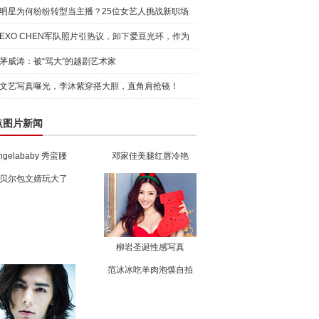
明星为何纷纷转型当主播？25位女艺人挑战新职场
EXO CHEN军队照片引热议，卸下爱豆光环，作为
普通人生活
茅威涛：被“骂大”的越剧艺术家
文艺写真曝光，李沐紫穿搭大胆，直角肩抢镜！
点图片新闻
ngelababy 秀蛮腰
邓家佳美腿红唇冷艳
贝尔包文婧玩大了
柳岩圣诞性感写真
范冰冰吃羊肉泡馍自拍