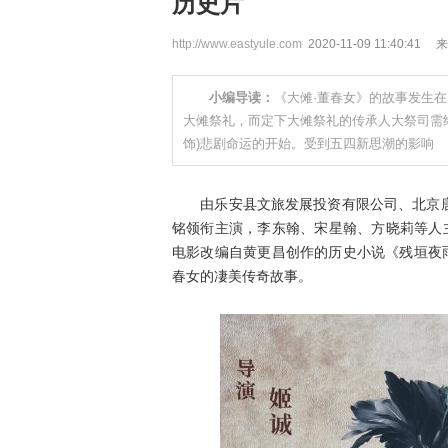
历史片
http://www.eastyule.com
2020-11-09 11:40:41
小编导读：
《大傩·董春女》的故事发生
大傩祭礼，而定下大傩祭礼的传承人大祭司需
饰)悲剧命运的开始。受到五四新思潮的影响
由乐安县文旅发展投资有限公司、北京唐
铭领衔主演，李东翰、宋星翰、方晓莉等人主
电影改编自黄更昌创作的历史小说《残垣夜
春女的凄美传奇故事。