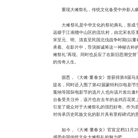
重现大傩祭礼，传统文化备受中外影人
大傩祭礼是中华文化的祭祀典礼，形成于
远僻于江南赣中山区的流坑村，由北宋名臣
宋至元、明、清直至民国北伐战争时期(以董
承着。在影片中，导演姬诚将这一神秘古朴
傩祭礼”再现。同时也反应了在新旧思潮交
的传奇人生。
据悉，《大傩·董春女》曾获得第8届马洛
提名，同时还入围了第42届蒙特利尔电影
戛纳等国际电影节的选片人也向该片发出邀
台备受关注外，该片也在去年的金鸡百花奖
引发了观众对于大傩祭礼的强烈好奇。作为
对传承历史民族文化的影片具有里程碑式的
如今，《大傩·董春女》官宣定档11月2
感受中国传统文化大傩祭礼的魅力吧。