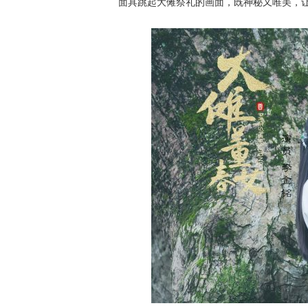
面具跳起大傩祭礼的画面，既神秘又唯美，