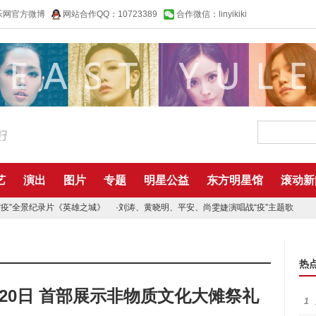
乐网官方微博
网站合作QQ：10723389
合作微信：linyikiki
艺
演出
图片
专题
明星公益
东方明星馆
滚动新
“疫”全景纪录片《英雄之城》
·
刘涛、黄晓明、平安、尚雯婕演唱战“疫”主题歌
热
月20日 首部展示非物质文化大傩祭礼
1