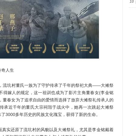
10
奇人生
流坑村董氏一族为了守护传承了千年的祭祀大典——大傩祭
不得嫁人的规定，这一祖训也成为了影片主角董春女(李金铭
响，董春女为了追求自由的爱情而选择了放弃大傩祭礼传承人的
传承近千年的董氏大宗祠毁于战火中，她再一次跳起大傩祭
了3000多年历史的民族文化瑰宝，获得了新的生命。
真实还原了流坑村的风貌以及大傩祭礼，尤其是李金铭戴着