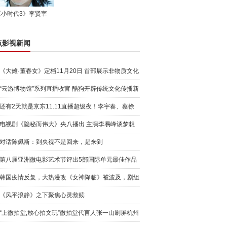
《小时代3》李贤宰
点影视新闻
《大傩·董春女》定档11月20日 首部展示非物质文化
大傩祭
“云游博物馆”系列直播收官 酷狗开辟传统文化传播新
路径
还有2天就是京东11.11直播超级夜！李宇春、蔡徐
坤、王源、
电视剧《隐秘而伟大》央八播出 主演李易峰谈梦想
对话陈佩斯：到央视不是回来，是来到
第八届亚洲微电影艺术节评出5部国际单元最佳作品
奖
韩国疫情反复，大热漫改《女神降临》被波及，剧组
紧急停工
《风平浪静》之下聚焦心灵救赎
“上微拍堂,放心拍文玩”微拍堂代言人张一山刷屏杭州