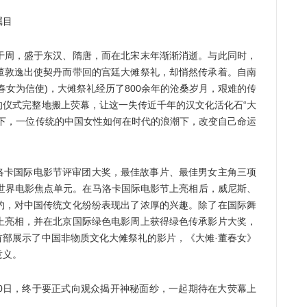
瞩目
周，盛于东汉、隋唐，而在北宋末年渐渐消逝。与此同时，
董敦逸出使契丹而带回的宫廷大傩祭礼，却悄然传承着。自南
春女为信使)，大傩祭礼经历了800余年的沧桑岁月，艰难的传
的仪式完整地搬上荧幕，让这一失传近千年的汉文化活化石“大
替下，一位传统的中国女性如何在时代的浪潮下，改变自己命运
卡国际电影节评审团大奖，最佳故事片、最佳男女主角三项
节世界电影焦点单元。在马洛卡国际电影节上亮相后，威尼斯、
约，对中国传统文化纷纷表现出了浓厚的兴趣。除了在国际舞
上亮相，并在北京国际绿色电影周上获得绿色传承影片大奖，
首部展示了中国非物质文化大傩祭礼的影片，《大傩·董春女》
意义。
0日，终于要正式向观众揭开神秘面纱，一起期待在大荧幕上