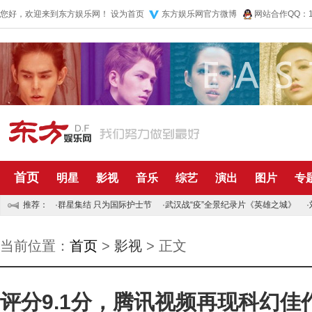
您好，欢迎来到东方娱乐网！
设为首页
东方娱乐网官方微博
网站合作QQ：10
首页
明星
影视
音乐
综艺
演出
图片
专
推荐：
·
群星集结 只为国际护士节
·
武汉战“疫”全景纪录片《英雄之城》
·
当前位置：
首页
>
影视
> 正文
评分9.1分，腾讯视频再现科幻佳