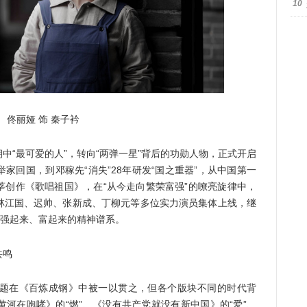
10
丽娅 饰 秦子衿
“最可爱的人”，转向“两弹一星”背后的功勋人物，正式开启
家回国，到邓稼先“消失”28年研发“国之重器”，从中国第一
莘创作《歌唱祖国》，在“从今走向繁荣富强”的嘹亮旋律中，
林江国、迟帅、张新成、丁柳元等多位实力演员集体上线，继
到强起来、富起来的精神谱系。
共鸣
在《百炼成钢》中被一以贯之，但各个版块不同的时代背
河在咆哮》的“燃”、《没有共产党就没有新中国》的“爱”、