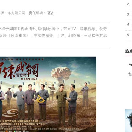
2
 来源：
东方娱乐网
责任编辑： 张杰
3
4
8点于湖南卫视金鹰独播剧场热播中，芒果TV、腾讯视频、爱奇
5
新版块《歌唱祖国》，主演佟丽娅、于洋、郭晓东、王劲松等共燃
热
A
包