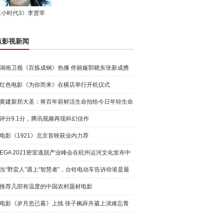
《小时代3》李贤宰
点影视新闻
湖南卫视《百炼成钢》热播 佟丽娅郭晓东张新成携
手“歌唱
红色电影《为你而来》在横店举行开机仪式
黄建新郑大圣：将百年前鲜活生命拍给今日年轻生命
评分9.1分，腾讯视频再现科幻佳作
电影《1921》北京首映获业内力荐
EGA 2021密室逃脱产业峰会在杭州运河文化发布中
心成功举办
当“野蛮人”遇上“智慧者”，台铃电动车告诉你谁是最
大的
推荐几部有温度的中国农村题材电影
电影《岁月忽已暮》上线 张子枫薛卉葳上演难忘青