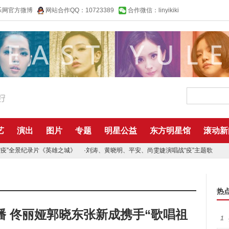
乐网官方微博
网站合作QQ：10723389
合作微信：linyikiki
艺
演出
图片
专题
明星公益
东方明星馆
滚动新
“疫”全景纪录片《英雄之城》
·
刘涛、黄晓明、平安、尚雯婕演唱战“疫”主题歌
热
 佟丽娅郭晓东张新成携手“歌唱祖
1