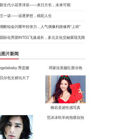
飒
新生代小花李泽辰——来日方长，未来可期
王一诺——追逐梦想，精彩人生
潮酷铂金闪耀年轻张力，人气偶像利路修再“上班”
国际化男团INTO1飞速成长，多元文化交融展现无限
可能
点图片新闻
ngelababy 秀蛮腰
邓家佳美腿红唇冷艳
贝尔包文婧玩大了
柳岩圣诞性感写真
范冰冰吃羊肉泡馍自拍