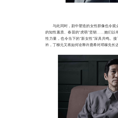
郭
与此同时，剧中塑造的女性群像也令观众
的知性蕙质、春苗的“虎萌”坚韧……她们
性力量，也令当下的“新女性”深具共鸣。
衿，丁柳元又将如何诠释许鹿希对邓稼先长达