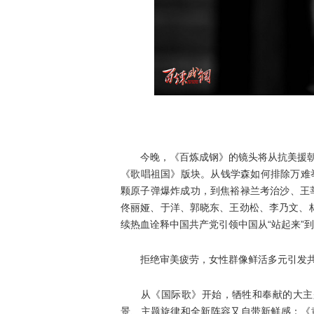
佟
今晚，《百炼成钢》的镜头将从抗美援朝中
《歌唱祖国》版块。从钱学森如何排除万难举
颗原子弹爆炸成功，到焦裕禄兰考治沙、王
佟丽娅、于洋、郭晓东、王劲松、李乃文、
续热血诠释中国共产党引领中国从“站起来”
拒绝审美疲劳，女性群像鲜活多元引发
从《国际歌》开始，牺牲和奉献的大主题
景、主题旋律和全新阵容又自带新鲜感：《黄