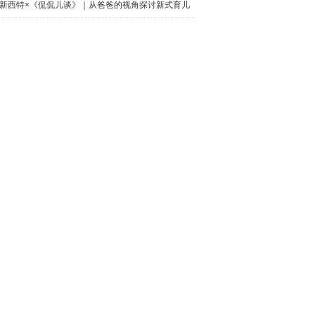
春
新西特×《侃侃儿谈》｜从爸爸的视角探讨新式育儿