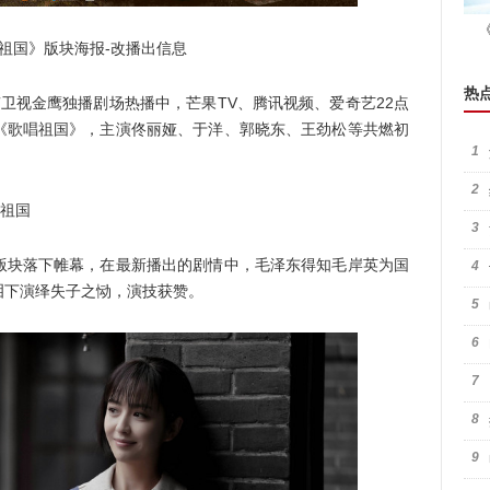
国》版块海报-改播出信息
热
视金鹰独播剧场热播中，芒果TV、腾讯视频、爱奇艺22点
《歌唱祖国》，主演佟丽娅、于洋、郭晓东、王劲松等共燃初
1
2
祖国
3
块落下帷幕，在最新播出的剧情中，毛泽东得知毛岸英为国
4
泪下演绎失子之恸，演技获赞。
5
6
7
8
9