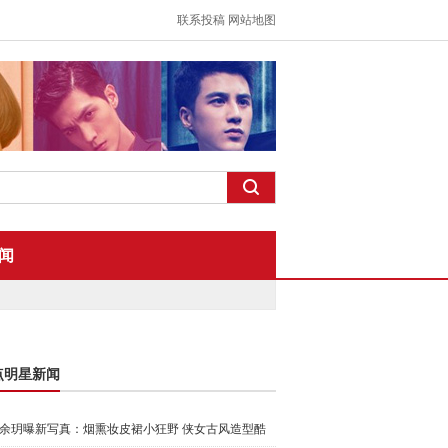
联系投稿
网站地图
闻
点明星新闻
余玥曝新写真：烟熏妆皮裙小狂野 侠女古风造型酷