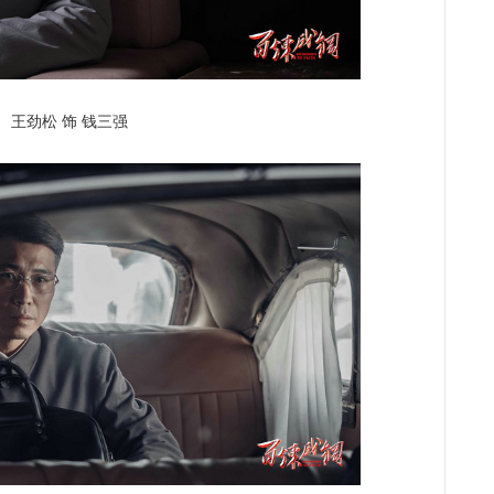
劲松 饰 钱三强