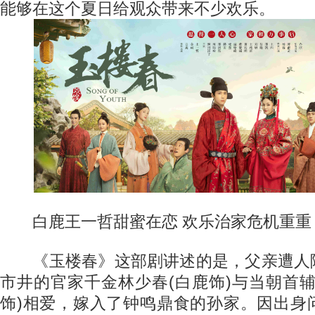
能够在这个夏日给观众带来不少欢乐。
白鹿王一哲甜蜜在恋 欢乐治家危机重重
《玉楼春》这部剧讲述的是，父亲遭人
市井的官家千金林少春(白鹿饰)与当朝首
饰)相爱，嫁入了钟鸣鼎食的孙家。因出身