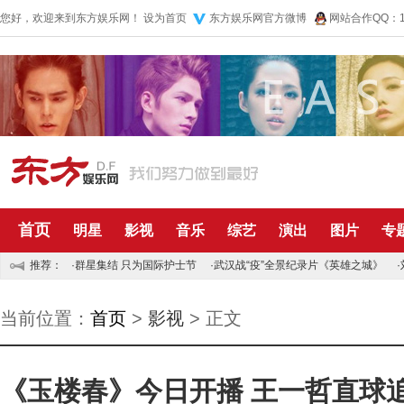
您好，欢迎来到东方娱乐网！
设为首页
东方娱乐网官方微博
网站合作QQ：10
首页
明星
影视
音乐
综艺
演出
图片
专
推荐：
·
群星集结 只为国际护士节
·
武汉战“疫”全景纪录片《英雄之城》
·
当前位置：
首页
>
影视
> 正文
《玉楼春》今日开播 王一哲直球