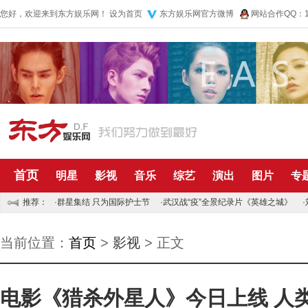
您好，欢迎来到东方娱乐网！
设为首页
东方娱乐网官方微博
网站合作QQ：10
首页
明星
影视
音乐
综艺
演出
图片
专
推荐：
·
群星集结 只为国际护士节
·
武汉战“疫”全景纪录片《英雄之城》
·
当前位置：
首页
>
影视
> 正文
电影《猎杀外星人》今日上线 人