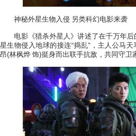
神秘外星生物入侵 另类科幻电影来袭
电影《猎杀外星人》讲述了在千万年后
星生物侵入地球的接连“捣乱”，主人公马天马
昂(林枫烨 饰)挺身而出联手抗敌，共同守卫