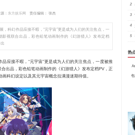
2
 来源：
东方娱乐网
责任编辑： 张杰
3
4
展，科幻作品应接不暇，“元宇宙”更是成为人们的关注焦点，一
5
鹅影视联合出品，彩色铅笔动画制作的《幻游猎人》发布定档
播出
热
应接不暇，“元宇宙”更是成为人们的关注焦点，一度被推
A
联合出品，彩色铅笔动画制作的《幻游猎人》发布定档PV，正
。动画科幻设定以及其元宇宙概念拉满漫迷期待值。
包