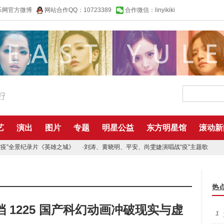
乐网官方微博
网站合作QQ：10723389
合作微信：linyikiki
艺
演出
图片
专题
明星公益
东方明星馆
滚动新
“疫”全景纪录片《英雄之城》
·
刘涛、黄晓明、平安、尚雯婕演唱战“疫”主题歌
热
 1225 国产科幻动画冲破现实与虚
1