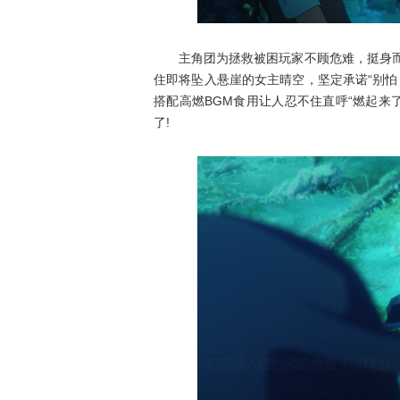
主角团为拯救被困玩家不顾危难，挺身而出
住即将坠入悬崖的女主晴空，坚定承诺“别怕
搭配高燃BGM食用让人忍不住直呼“燃起来
了!