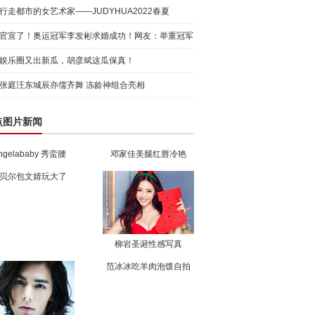
行走都市的女艺术家——JUDYHUA2022春夏
官宣了！奥运冠军李发彬求婚成功！网友：举重冠军
的承诺真
娱乐圈又出新瓜，胡彦斌这瓜保真！
张庭汪东城辰亦儒齐舞 冻龄神组合亮相
点图片新闻
ngelababy 秀蛮腰
邓家佳美腿红唇冷艳
贝尔包文婧玩大了
柳岩圣诞性感写真
范冰冰吃羊肉泡馍自拍