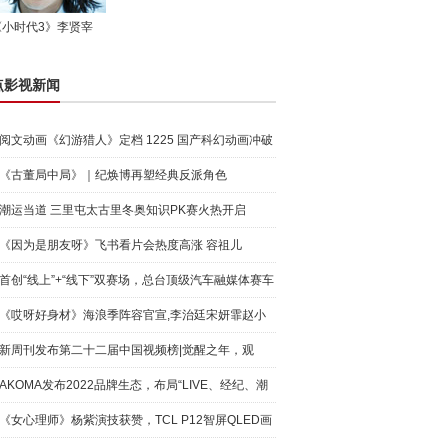
《小时代3》李贤宰
点影视新闻
阅文动画《幻游猎人》定档 1225 国产科幻动画冲破
现实与
《古董局中局》｜纪焕博再塑经典反派角色
潮运当道 三里屯太古里冬奥知识PK赛火热开启
《因为是朋友呀》飞书看片会热度高涨 容祖儿
Twins22年闺
首创“线上”+“线下”双赛场，总台顶级汽车融媒体赛车
节
《哎呀好身材》海浪季阵容官宣,李治廷宋妍霏赵小
棠王子异
新周刊发布第二十二届中国视频榜|觉醒之年，观
众“求真”
AKOMA发布2022品牌生态，布局“LIVE、经纪、潮
流、艺术”
《女心理师》杨紫演技获赞，TCL P12智屏QLED画