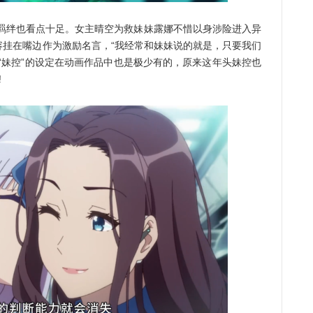
绊也看点十足。女主晴空为救妹妹露娜不惜以身涉险进入异
容挂在嘴边作为激励名言，“我经常和妹妹说的就是，只要我们
“妹控”的设定在动画作品中也是极少有的，原来这年头妹控也
!