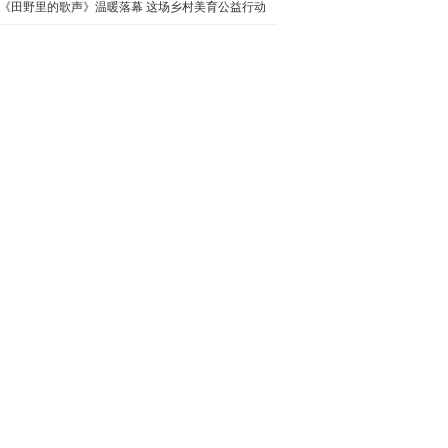
质完美呈现
《田野里的歌声》温暖落幕 这场乡村美育公益行动
仍在继续