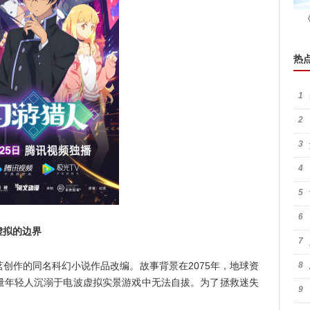
热
1
2
3
4
5
6
拟的边界
7
作的同名科幻小说作品改编。故事背景在2075年，地球资
8
量年轻人沉溺于电波虚拟实景游戏中无法自拔。为了拯救迷失
9