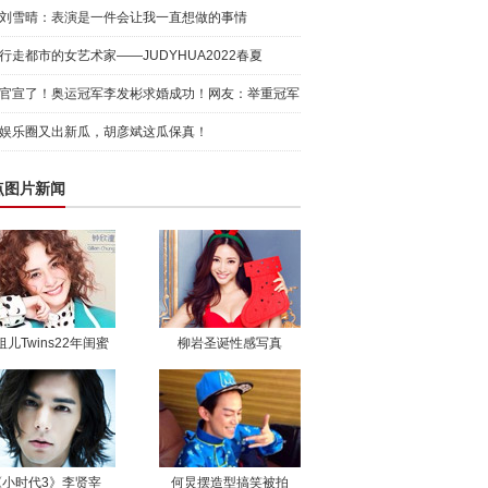
刘雪晴：表演是一件会让我一直想做的事情
行走都市的女艺术家——JUDYHUA2022春夏
官宣了！奥运冠军李发彬求婚成功！网友：举重冠军
的承诺真
娱乐圈又出新瓜，胡彦斌这瓜保真！
点图片新闻
祖儿Twins22年闺蜜
柳岩圣诞性感写真
《小时代3》李贤宰
何炅摆造型搞笑被拍