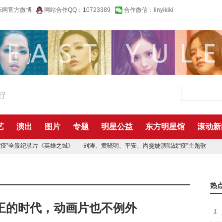
乐网官方微博
网站合作QQ：10723389
合作微信：linyikiki
艺
演出
图片
专题
明星公益
东方明星馆
滚动新
“疫”全景纪录片《英雄之城》
·
刘涛、黄晓明、平安、尚雯婕演唱战“疫”主题歌
热
王的时代，动画片也不例外
1