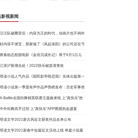
点影视新闻
汪汪队破圈背后：内容为王的时代，动画片也不例外
好内容不便宜，那家做了《风起洛阳》的公司还在亏
损
青春励志校园电影《金蓓贝成长记》将于6月1日儿
童节上映
江浙沪新潮去处！2022快乐秘笈请查收
塔读小说人气作品《国民影帝暗恋我》实体出版第一
册今日发
塔读小说第一季度有声作品声势榜发布：历史军事类
作品增长
X-Battle全国街舞精英联赛主题曲来啦 上“真快乐”抢
先围
中外街舞高手过招 上“真快乐”APP围观热血盛宴
塔读文学2021新古风征文获奖作品名单公布
塔读文学2021新春中短篇征文活动上线 单篇小说最