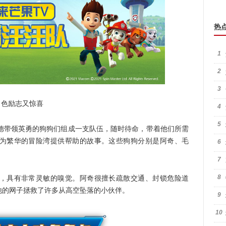
热
1
2
3
色励志又惊喜
4
5
带领英勇的狗狗们组成一支队伍，随时待命，带着他们所需
为繁华的冒险湾提供帮助的故事。这些狗狗分别是阿奇、毛
6
7
8
具有非常灵敏的嗅觉。阿奇很擅长疏散交通、封锁危险道
他的网子拯救了许多从高空坠落的小伙伴。
9
10