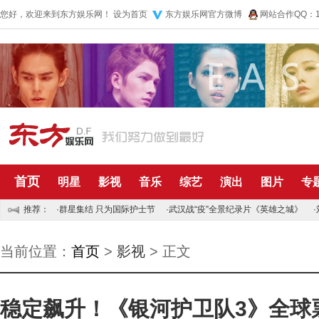
您好，欢迎来到东方娱乐网！
设为首页
东方娱乐网官方微博
网站合作QQ：10
首页
明星
影视
音乐
综艺
演出
图片
专
推荐：
·
群星集结 只为国际护士节
·
武汉战“疫”全景纪录片《英雄之城》
·
当前位置：
首页
>
影视
> 正文
稳定飙升！《银河护卫队3》全球