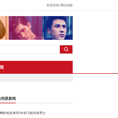
联系投稿
网站地图
闻
点明星新闻
陶昕然发博寻5年前飞机邻座男士