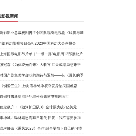
点影视新闻
昕影影业总裁杨刚携主创团队现身电视剧《鲲鹏与蝴
蝶》发布
4部科幻影视项目亮相2023中国科幻大会创投会
上海国际电影节片单｜“一带一路”电影周12部展映片
公布
张冠森《为你逆光而来》大收官 江天成结局意难平
对国产剧集美学趣味的期待与遐想——从《漫长的季
节》说起
《锁爱三生》上线 袁梓铭争权夺爱身陷民国虐恋
首部打击新型网络犯罪检察题材电视剧面世
稳定飙升！《银河护卫队3》全球票房破7亿美元
李坤城儿曝林靖恩海葬日消失 回复：我不需要参加
龚琳娜谈《乘风2023》合作:融合要放下自己的习惯