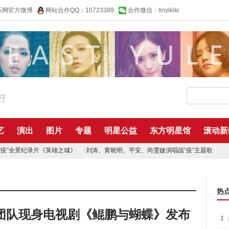
乐网官方微博
网站合作QQ：10723389
合作微信：linyikiki
艺
演出
图片
专题
明星公益
东方明星馆
滚动新
“疫”全景纪录片《英雄之城》
·
刘涛、黄晓明、平安、尚雯婕演唱战“疫”主题歌
热
团队现身电视剧《鲲鹏与蝴蝶》发布
1