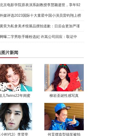
北京电影学院原表演系副教授李慧颖逝世，享年92
岁
外媒评选2023国际十大童星中国小演员雷钧翔上榜
黄奕为私拿美术馆展品摆拍道歉：日后会更加严谨
网曝二字男歌手睡粉选妃 许嵩公司回应：取证中
点图片新闻
祖儿Twins22年闺蜜
柳岩圣诞性感写真
《小时代3》李贤宰
何炅摆造型搞笑被拍