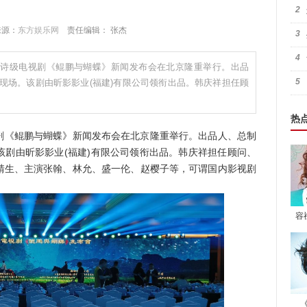
2
 来源：
东方娱乐网
责任编辑： 张杰
3
4
大型史诗级电视剧《鲲鹏与蝴蝶》新闻发布会在北京隆重举行。出品
5
现场。该剧由昕影影业(福建)有限公司领衔出品。韩庆祥担任顾
热
视剧《鲲鹏与蝴蝶》新闻发布会在北京隆重举行。出品人、总制
该剧由昕影影业(福建)有限公司领衔出品。韩庆祥担任顾问、
靖生、主演张翰、林允、盛一伦、赵樱子等，可谓国内影视剧
容