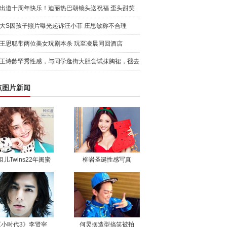
日派对
出道十周年快乐！迪丽热巴朝镜头送祝福 歪头甜笑
元气满满
大S因孩子照片曝光起诉汪小菲 庄思敏称不合理
王思聪带两位美女玩剧本杀 玩至凌晨同回酒店
王诗龄罕秀性感，与同学逛街大胆尝试抹胸裙，褪去
稚嫩展成
点图片新闻
祖儿Twins22年闺蜜
柳岩圣诞性感写真
《小时代3》李贤宰
何炅摆造型搞笑被拍