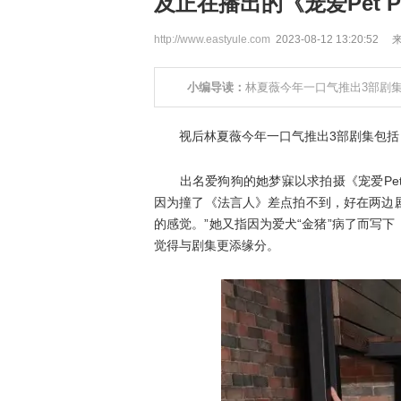
及正在播出的《宠爱Pet P
http://www.eastyule.com
2023-08-12 13:20:5
小编导读：
林夏薇今年一口气推出3部剧集
视后林夏薇今年一口气推出3部剧集包括《廉
出名爱狗狗的她梦寐以求拍摄《宠爱Pet 
因为撞了《法言人》差点拍不到，好在两边
的感觉。”她又指因为爱犬“金猪”病了而写
觉得与剧集更添缘分。