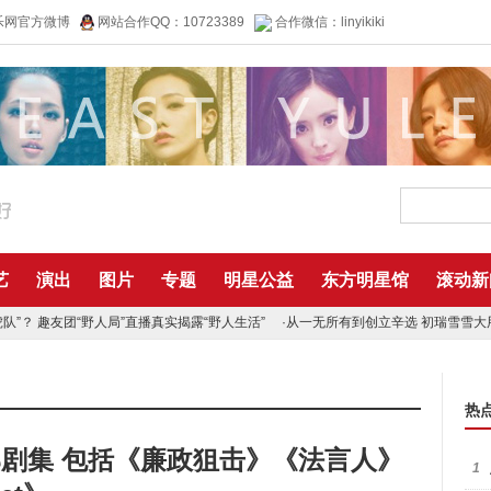
乐网官方微博
网站合作QQ：10723389
合作微信：linyikiki
艺
演出
图片
专题
明星公益
东方明星馆
滚动新
”？ 趣友团“野人局”直播真实揭露“野人生活”
·
从一无所有到创立辛选 初瑞雪雪大
热
剧集 包括《廉政狙击》《法言人》
1