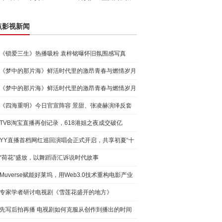
点影视新闻
《锁爱三生》热播吸粉 袁梓铭曝怀旧氛围感写真
《梦中的那片海》鲜活时代里的激昂青春与燃情岁月
《梦中的那片海》鲜活时代里的激昂青春与燃情岁月
《四海重明》今日官宣阵容 景甜、张凌赫演绎反套
路玄幻爱
TVB淘宝直播再创记录，618港姐之夜成交破亿
YY直播首档网红巡回演唱会正式开启，共享初夏“十
城”音乐
“荷花”盛放，以舞蹈语汇诉说时代故事
Muverse赋能好莱坞，用Web3.0技术重构电影产业
专家学者研讨电视剧《雪莲花盛开的地方》
先写后拍再播 电视剧如何克服从创作到播出的时间