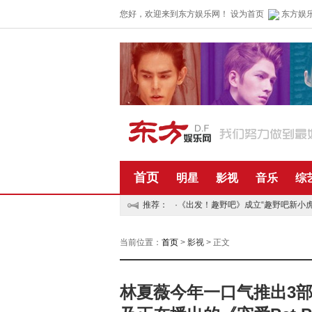
您好，欢迎来到东方娱乐网！
设为首页
东方娱
首页
明星
影视
音乐
综
推荐：
·
《出发！趣野吧》成立“趣野吧新小虎队
·
五月天再捐五百万资助儿童 默默公益传递正能量
当前位置：
首页
>
影视
> 正文
林夏薇今年一口气推出3部