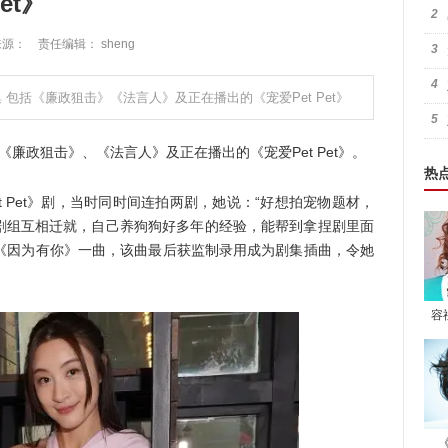
et》
2
2 来源： 责任编辑： sheng
3
4
 包括《廉政狙击》《法言人》及正在播出的《宠爱Pet Pet》
5
政狙击》、《法言人》及正在播出的《宠爱Pet Pet》。
热
Pet》剧，当时同时间连拍两剧，她说：“好想拍宠物题材，
剧组互相迁就，自己养狗狗好多年的经验，能帮到拿捏剧里面
下《因为有你》一曲，该曲最后获监制录用成为剧集插曲，令她
容