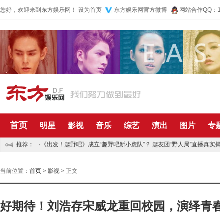
您好，欢迎来到东方娱乐网！
设为首页
东方娱乐网官方微博
网站合作QQ：10
首页
明星
影视
音乐
综艺
演出
图片
专
推荐：
·
《出发！趣野吧》成立“趣野吧新小虎队”？ 趣友团“野人局”直播真实揭
·
五月天再捐五百万资助儿童 默默公益传递正能量
当前位置：
首页
>
影视
> 正文
好期待！刘浩存宋威龙重回校园，演绎青