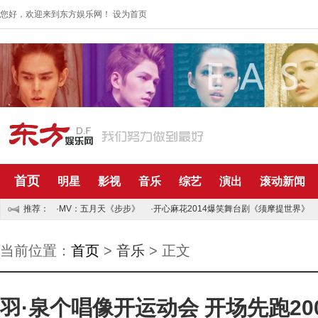
您好，欢迎来到东方娱乐网！
设为首页
首页
明星
影视
音乐
综艺
演出
滚动新闻
推荐：
·MV：五月天《步步》
·开心麻花2014爆笑舞台剧《须摩提世界》
当前位置：
首页
>
音乐
> 正文
羽·泉个唱像开运动会 开场先跑20