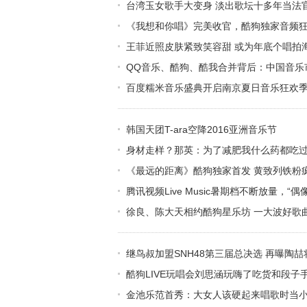
台湾玉女歌手大变身 淡出歌坛十多年当法
《我想和你唱》完美收官，酷狗独家音频狂揽
王菲近照皮肤紧致笑容甜 或为年底个唱拍
QQ音乐、酷狗、酷我合并背后：中国音乐
百度糯米音乐盛典开启南京夏日音乐狂欢
韩国天团T-ara空降2016亚洲音乐节
身材走样？那英：为了减肥我什么药都吃
《最远的距离》酷狗独家首发 黄致列铁粉
腾讯视频Live Music暑期档不断放量，
徐良、陈大天相约酷狗星乐坊 一大波好歌
继鸟叔加盟SNH48第三届总决选 再曝陶
酷狗LIVE玩唱会刘思涵玩嗨了吃货和段子
金池乐范首秀：大女人该硬起来唱歌时当