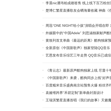
李晨nic潘玮柏成都签售 线上线下百万粉
楚博仁繁星直播歌友会晒海量收藏 神曲《
周迅“ONE NIGHT给小孩”演唱会开唱在
外媒眼中的“中国Adele” 刘思涵独家献声
黄致列首支单曲《最远的距离》酷狗独家
全新原创《中国新歌声》独家登陆QQ音乐
艺恩发布音乐综艺三年走势 QQ音乐已成
《青云志》最新原声酷狗独家上线 尽显十
《中国新歌声》来袭，酷狗同步上线“好声音
百度糯米音乐盛典南京站预售火爆 粉丝齐呼
袁娅维跨界“禾碧定制”新单曲封面设计
王瑞淇繁星直播首唱《我们的故事》天籁