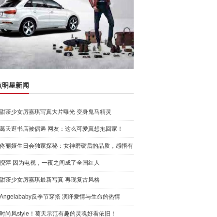
点明星新闻
甜茶少女厉嘉琪写真大片曝光 变身鬼马精灵
葛天逛书店被偶遇 网友：这么可爱真想抱回家！
佟丽娅生日会独家探秘：女神磨砺后的品质，感悟有
颜有才可
倪萍 因为电视，一夜之间成了全国红人
甜茶少女厉嘉琪最新写真 再现复古风格
Angelababy反季节穿搭 演绎爱情与生命的热情
时尚风style！葛天示范有趣的灵魂好看依旧！