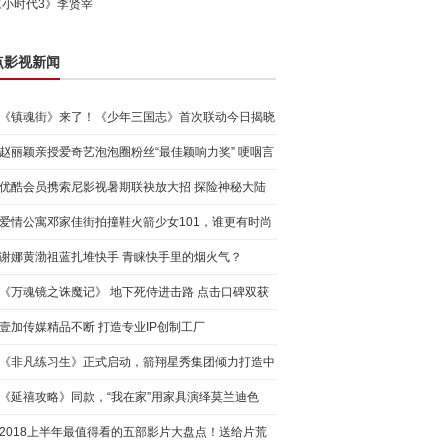
《小时代3》李贤宰
点影视新闻
《镇魂街》来了！《少年三国志》首次联动今日揭晓
赵丽颖亲授爱奇艺泡泡圈粉丝“最佳颖响力奖” 哽咽言
感谢
优酷会员携索尼影视暑期联袂放大招 探险神秘大陆
赢PS4
爱情公寓邓家佳街拍撞鞋火箭少女101，谁更有时尚
感
谢娜黄渤祖蓝扎堆快手 青睐快手里的烟火气？
《万魂镜之诛魔记》 地下死侍进击路 点击口碑双获
赞
壹加传媒精品不断 打造专业IP创制工厂
《非凡练习生》正式启动，箭翔星秀集团倾力打造中
国新形态
《延禧攻略》同款，“我在家”用家具演绎莫兰迪色
2018上半年最值得看的五部影片大盘点！送给片荒