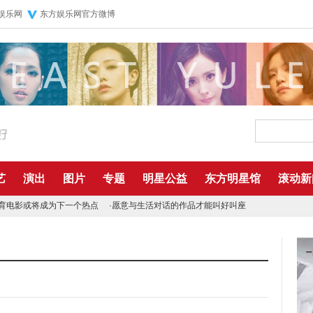
娱乐网
东方娱乐网官方微博
艺
演出
图片
专题
明星公益
东方明星馆
滚动新
育电影或将成为下一个热点
·
愿意与生活对话的作品才能叫好叫座