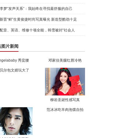
李梦“发声关系”：我始终在寻找最舒服的自己
新晋“鲜”生黄俊捷时尚写真曝光 新造型酷劲十足
配音、英语、维修十项全能，韩雪被封“社会人
点图片新闻
ngelababy 秀蛮腰
邓家佳美腿红唇冷艳
贝尔包文婧玩大了
柳岩圣诞性感写真
范冰冰吃羊肉泡馍自拍