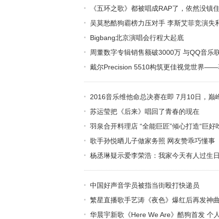
《五环之歌》都被唱成RAP了，依然没镇
吴莫愁酷狗霸榜力压对手 李斯艾菲竞演失
Bigbang北京演唱会行程大起底
周董数字专辑销售额破3000万 与QQ音乐
戴尔Precision 5510构筑更佳视觉世
2016音乐维他命总决赛在即 7月10日，
苏运莹把《后来》唱回了青春的现在
羽泉合开料理店 “全能巨匠”倾心打造“巨好吃
歌手孙悦晒儿子做家务照 网友赞乖巧懂事
杨丞琳疑示爱李荣浩：我家今天有人过生
中国好声音学员被指当街殴打快递员
繁星直播歌手艺涛《夜色》爆红后再发神曲
华晨宇新歌《Here We Are》酷狗首发