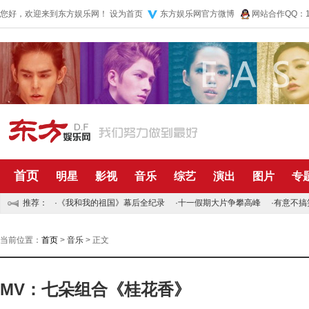
您好，欢迎来到东方娱乐网！
设为首页
东方娱乐网官方微博
网站合作QQ：10
首页
明星
影视
音乐
综艺
演出
图片
专
推荐：
·
《我和我的祖国》幕后全纪录
·
十一假期大片争攀高峰
·
有意不搞
当前位置：
首页
>
音乐
> 正文
MV：七朵组合《桂花香》