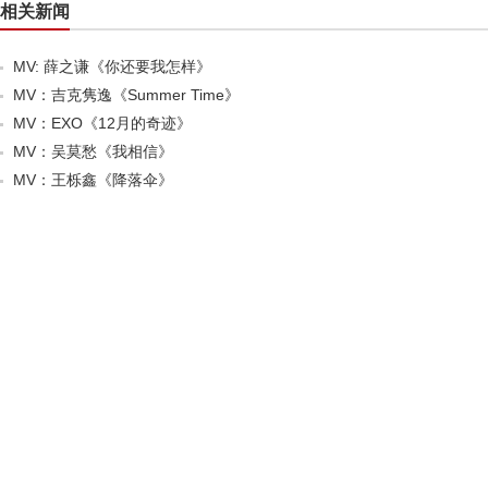
相关新闻
MV: 薛之谦《你还要我怎样》
MV：吉克隽逸《Summer Time》
MV：EXO《12月的奇迹》
MV：吴莫愁《我相信》
MV：王栎鑫《降落伞》