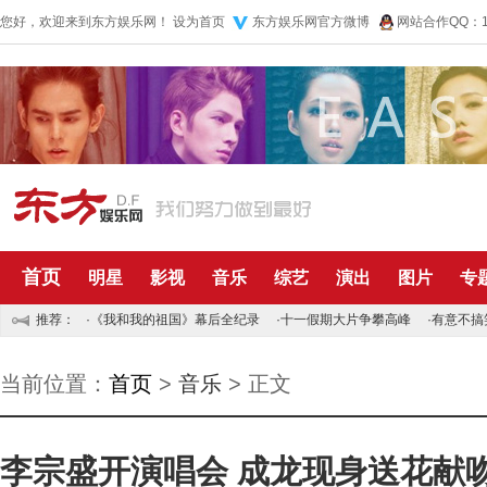
您好，欢迎来到东方娱乐网！
设为首页
东方娱乐网官方微博
网站合作QQ：10
首页
明星
影视
音乐
综艺
演出
图片
专
推荐：
·
《我和我的祖国》幕后全纪录
·
十一假期大片争攀高峰
·
有意不搞
当前位置：
首页
>
音乐
> 正文
李宗盛开演唱会 成龙现身送花献