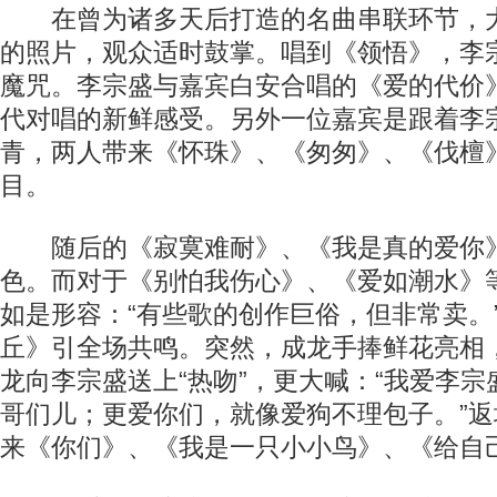
在曾为诸多天后打造的名曲串联环节，大
的照片，观众适时鼓掌。唱到《领悟》，李宗
魔咒。李宗盛与嘉宾白安合唱的《爱的代价
代对唱的新鲜感受。另外一位嘉宾是跟着李
青，两人带来《怀珠》、《匆匆》、《伐檀
目。
随后的《寂寞难耐》、《我是真的爱你》
色。而对于《别怕我伤心》、《爱如潮水》
如是形容：“有些歌的创作巨俗，但非常卖。
丘》引全场共鸣。突然，成龙手捧鲜花亮相
龙向李宗盛送上“热吻”，更大喊：“我爱李
哥们儿；更爱你们，就像爱狗不理包子。”
来《你们》、《我是一只小小鸟》、《给自