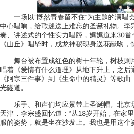
一场以“既然青春留不住”为主题的演唱会
中心唱响，给歌迷送上难忘的圣诞礼物。李
奏、讲述式的个性实力唱腔，娓娓道来30首
《山丘》唱毕时，成龙神秘现身送花献吻，
舞台被布置成红色的树干年轮，树枝则用
唱着《爱情有什么道理》从地下升上，之后
《阿宗三件事》到《生命中的精灵》等歌曲
光隧道。
乐手、和声们均应景带上圣诞帽。北京场
天津，李宗盛回忆道：“从18岁开始，在家
服的姿势，就是坐在沙发上。我也是用这个