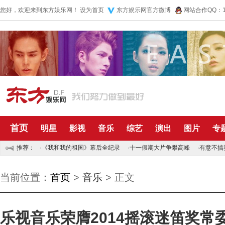
您好，欢迎来到东方娱乐网！
设为首页
东方娱乐网官方微博
网站合作QQ：10
首页
明星
影视
音乐
综艺
演出
图片
专
推荐：
·
《我和我的祖国》幕后全纪录
·
十一假期大片争攀高峰
·
有意不搞
当前位置：
首页
>
音乐
> 正文
乐视音乐荣膺2014摇滚迷笛奖常