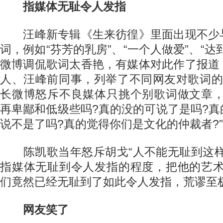
指媒体无耻令人发指
汪峰新专辑《生来彷徨》里面出现不少
词，例如“芬芳的乳房”、“一个人做爱”、“达
微博调侃歌词太香艳，有媒体对此作了报道
人、汪峰前同事，列举了不同网友对歌词的
长微博怒斥不良媒体只挑个别歌词做文章，
再卑鄙和低级些吗?真的没的可说了是吗?
说不是了吗?真的觉得你们是文化的仲裁者?”
陈凯歌当年怒斥胡戈“人不能无耻到这样
指媒体无耻到令人发指的程度，把他的艺术
们竟然已经无耻到了如此令人发指，荒谬至极
网友笑了