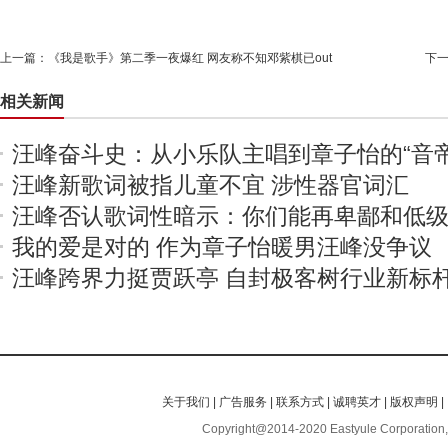
上一篇：
《我是歌手》第二季一夜爆红 网友称不知邓紫棋已out
下
相关新闻
汪峰奋斗史：从小乐队主唱到章子怡的“音帝
汪峰新歌词被指儿童不宜 涉性器官词汇
汪峰否认歌词性暗示：你们能再卑鄙和低
我的爱是对的 作为章子怡暖男汪峰没争议
汪峰跨界力挺贾跃亭 自封极客树行业新标
关于我们
|
广告服务
|
联系方式
|
诚聘英才
|
版权声明
|
Copyright@2014-2020 Eastyule Corporation,