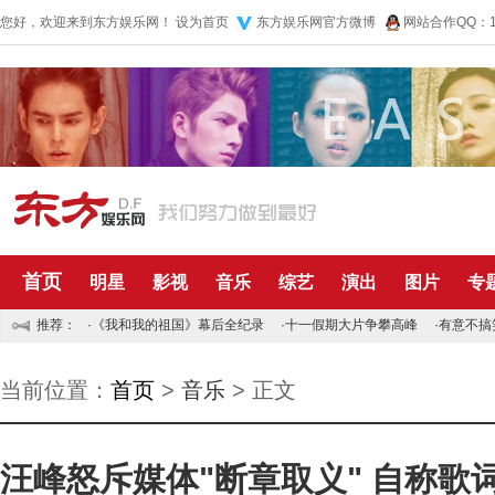
您好，欢迎来到东方娱乐网！
设为首页
东方娱乐网官方微博
网站合作QQ：10
首页
明星
影视
音乐
综艺
演出
图片
专
推荐：
·
《我和我的祖国》幕后全纪录
·
十一假期大片争攀高峰
·
有意不搞
当前位置：
首页
>
音乐
> 正文
汪峰怒斥媒体"断章取义" 自称歌