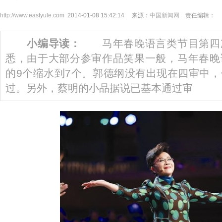
http://www.eastyule.com
2014-01-08 15:42:14 来源：
中国新闻网
责任编辑：
小编导读：
马年春晚语言类节目第四
悉，由于大部分参审作品笑果一般，马年春晚
的9个缩水到7个。郭德纲没有出现在四审中
过。另外，蔡明的小品据说已基本通过审