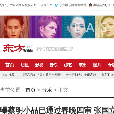
您好，欢迎来到东方娱乐网！
设为首页
东方娱乐网官方微博
网站合作QQ：10
首页
明星
影视
音乐
综艺
演出
图片
专
推荐：
·
《我和我的祖国》幕后全纪录
·
十一假期大片争攀高峰
·
有意不搞
当前位置：
首页
>
音乐
> 正文
曝蔡明小品已通过春晚四审 张国