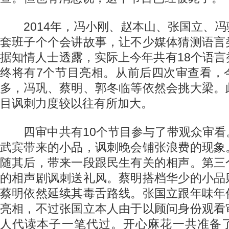
2014年，冯小刚、赵本山、张国立、冯
套班子个个会讲故事，让不少媒体猜测语言
据知情人士透露，实际上今年共有18个语
终将有7个节目亮相。从前后四次审查看，
多，冯巩、蔡明、郭冬临等依然会挑大梁。
目讽刺力度较以往有所加大。
四审中共有10个节目参与了带观众审看
武宾带来的小品，讽刺晚会铺张浪费的现象
随其后，带来一段跟民生有关的相声。第三
的相声剧讽刺送礼风。蔡明搭档华少的小品
蔡明依然延续其毒舌路线。张国立跟年味年
亮相，不过张国立本人由于以顾问身份观看
人代读本子一笔代过。开心麻花一共准备