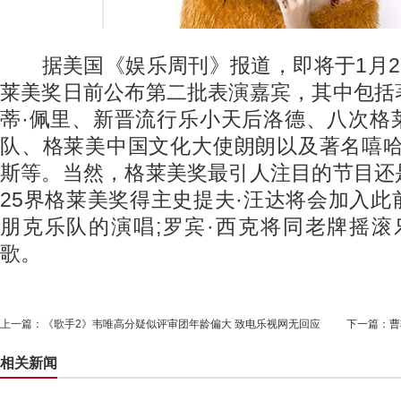
据美国《娱乐周刊》报道，即将于1月26
莱美奖日前公布第二批表演嘉宾，其中包括
蒂·佩里、新晋流行乐小天后洛德、八次格
队、格莱美中国文化大使朗朗以及著名嘻哈
斯等。当然，格莱美奖最引人注目的节目还
25界格莱美奖得主史提夫·汪达将会加入
朋克乐队的演唱;罗宾·西克将同老牌摇滚乐队
歌。
上一篇：
《歌手2》韦唯高分疑似评审团年龄偏大 致电乐视网无回应
下一篇：
曹
相关新闻