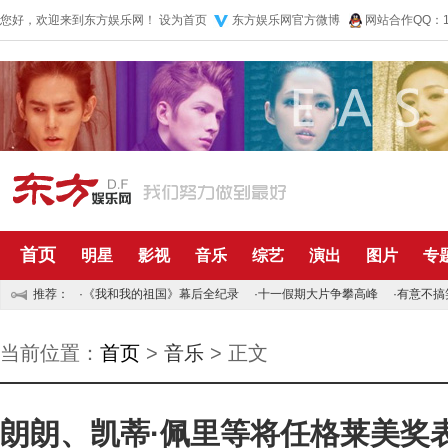
您好，欢迎来到东方娱乐网！
设为首页
东方娱乐网官方微博
网站合作QQ：10
首页
明星
影视
音乐
综艺
演出
图片
专
推荐：
·
《我和我的祖国》幕后全纪录
·
十一假期大片争攀高峰
·
有意不搞
当前位置：
首页
>
音乐
> 正文
朗朗、凯蒂·佩里等将任格莱美奖