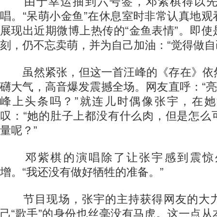
由于幸运抽到六号签，邓紫棋得以先
唱。“呆萌小金鱼”在休息室时非常认真地
展现出近期微博上热传的“金鱼表情”。即
刻，仍不忘卖萌，并为自己加油：“觉得做自
虽然紧张，但这一首汪峰的《存在》依
礴大气，高音爆发震撼全场。网友直呼：“亮
峰上头条吗？”就连儿时偶像张宇，在
叹：“她的肚子上都没有什么肉，但是怎么
量呢？”
邓紫棋的演唱除了让张宇感到震惊
增。“我还没有做好牺牲的准备。”
节目现场，张宇的主持获得网友的大力
己“歌手”的身份也丝毫没有马虎。这一点