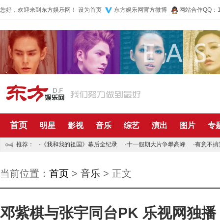
您好，欢迎来到东方娱乐网！
设为首页
东方娱乐网官方微博
网站合作QQ：10
首页
明星
影视
音乐
综艺
演出
图片
专
推荐：
·
《我和我的祖国》幕后全纪录
·
十一假期大片争攀高峰
·
有意不搞
当前位置：
首页
>
音乐
> 正文
邓紫棋与张宇同台PK 乐视网独播