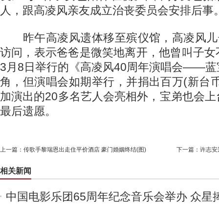
人，跟高凌风亲友成立治丧委员会安排后事
昨午高凌风遗体移至殡仪馆，高凌风儿子
访问，表示爸爸是微笑地离开，他曾叫子女
3月8日举行的《高凌风40周年演唱会——
角，但演唱会如期举行，并捐出百万(新台
加演出的20多名艺人会亮相外，宝弟也会
最后遗愿。
上一篇：
传歌手黎瑞恩出走住平价酒店 豪门婚姻终结(图)
下一篇：
许志安
相关新闻
中国电影乐团65周年纪念音乐会举办 众星