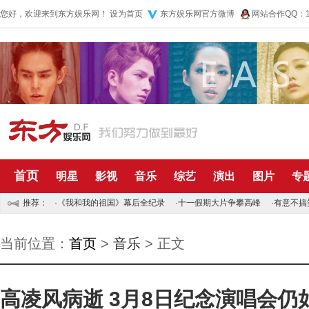
您好，欢迎来到东方娱乐网！
设为首页
东方娱乐网官方微博
网站合作QQ：10
首页
明星
影视
音乐
综艺
演出
图片
专
推荐：
·
《我和我的祖国》幕后全纪录
·
十一假期大片争攀高峰
·
有意不搞
当前位置：
首页
>
音乐
> 正文
高凌风病逝 3月8日纪念演唱会仍