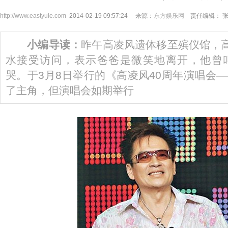
http://www.eastyule.com
2014-02-19 09:57:24 来源：
东方娱乐网
责任编辑： 
小编导读：
昨午高凌风遗体移至殡仪馆，高
水接受访问，表示爸爸是微笑地离开，他曾
哭。于3月8日举行的《高凌风40周年演唱会
了主角，但演唱会如期举行