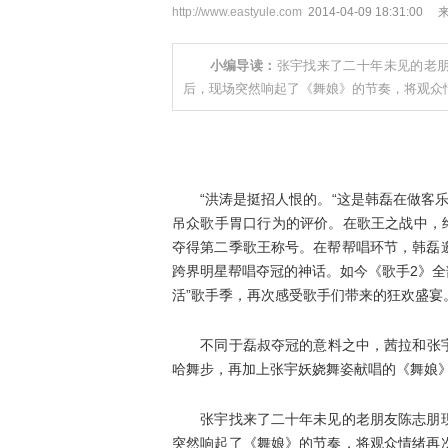
http://www.eastyule.com
2014-04-09 18:31:00
小编导读：
张宇找来了二十年未见的老
后，现场突然响起了《舞娘》的节奏，将观众
“洪涛是挺招人恨的。“这是韩磊在做客乐
吊众歌手胃口行为的评价。在歌王之战中，
夺得第二季歌王称号。在帮帮唱环节，韩磊
跨界明星帮唱夺冠的神话。如今《歌手2》全部
活”歌手季，再次感受歌手们带来的狂欢盛宴
不同于磊叔夺冠的意料之中，茜拉和张宇的
哈舞步，再加上张宇妖娆舞姿献唱的《舞娘
张宇找来了二十年未见的老朋友陈志朋现
突然响起了《舞娘》的节奏，将观众情绪再