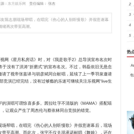
 来源：
东方娱乐网
责任编辑： 张杰
2
3
朋友陈志朋现场帮唱，在唱完《伤心的人别听慢歌》并假意谢幕
4
情绪再次带至高潮。
5
热
视网《星月私房话》时，对《我是歌手2》总导演宣布名次时
A
终于没有了洪涛“折磨式”的宣布名次。不过，韩磊依旧无悬念
邀请了视帝张嘉译与胡彦斌同台献唱，延续了上一季羽泉邀请
包
竞演已经完结，没有过够瘾的乐迷可继续关注乐视网“live生
。
演唱可谓惊喜多多。茜拉吐字不清版的《MAMA》搭配嘻
》，让观众产生了周杰伦与蔡依林同台竞技的错觉。
场帮唱，在唱完《伤心的人别听慢歌》并假意谢幕后，现场
次带至高潮。而此次，张宇不仅兑现承诺献唱《舞娘》，还在