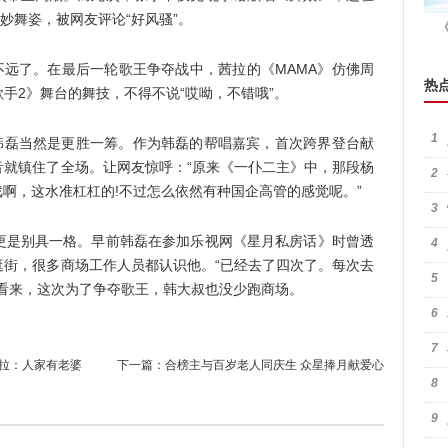
妙舞姿，被网友评论“好风骚”。
远了。在最后一轮歌王争夺战中，茜拉的《MAMA》仿佛周
热
手2》舞台的舞技，不得不说“哎呦，不错哦”。
1
磊当然是更胜一筹。作为韩磊的帮唱嘉宾，首次跨界登台献
音就镇住了全场。让网友惊呼：“原来《一仆二主》中，那段杨
2
戏啊，这水准杠杠的!不过怎么依然有种国企高管的感觉呢。”
3
是别具一格。早前韩磊在参加乐视网《星月私房话》时曾透
4
逛街，很多商场工作人员都认识他。“已经去了四次了。每次去
5
看来，这次为了争夺歌王，韩大叔也没少跑商场。
6
7
茜拉：人家有老婆
下一篇：
合榜主与百岁老人同庆生 众星捧月献爱心
8
9