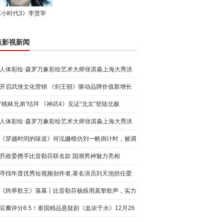
《小时代3》李贤宰
点影视新闻
人体彩绘·森罗万象彩绘艺术大师张淇淼上海大秀洪
荒宇宙
开启武侠文化营销 《剑王朝》驱动品牌价值新增长
“桃林兄弟”结拜 《神武4》见证“北京”登陆北极
人体彩绘·森罗万象彩绘艺术大师张淇淼上海大秀洪
荒宇宙
《穿越时间的味道》何泓姗模仿刘一帆倒计时，被调
侃“学人
乔政委携手比音勒芬联名款 国潮男神魅力亮相
寻找年度优秀短视频创作者,著名演员刘天池担任爱
奇艺号"奇
《跨界歌王》落幕丨比音勒芬杨烁用真挚歌声，实力
圈粉!
豆瓣评分8.5！泰国精品悬疑剧《血浓于水》12月26