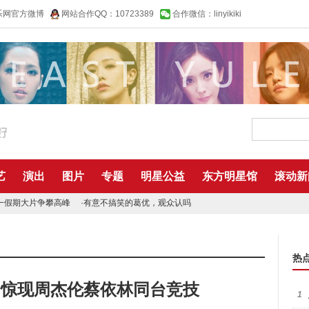
乐网官方微博
网站合作QQ：10723389
合作微信：linyikiki
艺
演出
图片
专题
明星公益
东方明星馆
滚动新
一假期大片争攀高峰
·
有意不搞笑的葛优，观众认吗
热
》惊现周杰伦蔡依林同台竞技
1