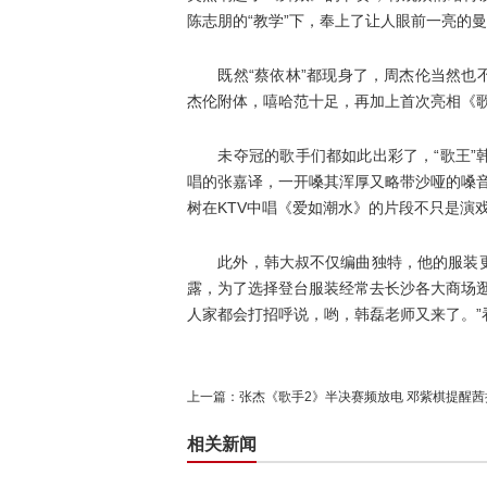
陈志朋的“教学”下，奉上了让人眼前一亮的曼
既然“蔡依林”都现身了，周杰伦当然也不
杰伦附体，嘻哈范十足，再加上首次亮相《歌
未夺冠的歌手们都如此出彩了，“歌王”韩
唱的张嘉译，一开嗓其浑厚又略带沙哑的嗓
树在KTV中唱《爱如潮水》的片段不只是演
此外，韩大叔不仅编曲独特，他的服装更
露，为了选择登台服装经常去长沙各大商场
人家都会打招呼说，哟，韩磊老师又来了。”
上一篇：
张杰《歌手2》半决赛频放电 邓紫棋提醒
相关新闻