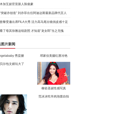
木加互娱官宣新人陈俊豪
“突破亦创造” 刘亦菲出任阿迪达斯最新品牌代言人
引爆
曾黎受邀出席FILA大秀 活力高马尾出镜俏皮感十足
看了母其弥雅这组剧照 才知道“龙女郎”当之无愧
点图片新闻
ngelababy 秀蛮腰
邓家佳美腿红唇冷艳
贝尔包文婧玩大了
柳岩圣诞性感写真
范冰冰吃羊肉泡馍自拍