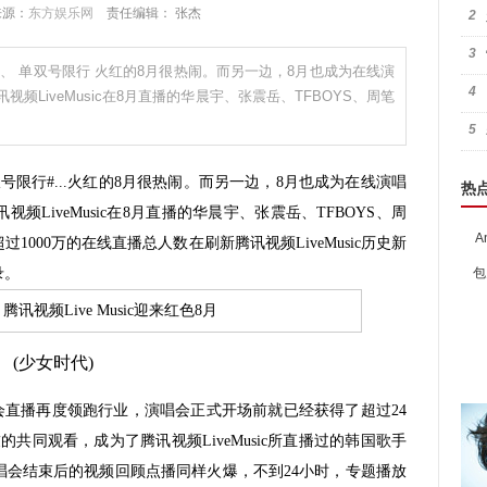
 来源：
东方娱乐网
责任编辑： 张杰
2
3
 、 单双号限行 火红的8月很热闹。而另一边，8月也成为在线演
4
LiveMusic在8月直播的华晨宇、张震岳、TFBOYS、周笔
5
限行#...火红的8月很热闹。而另一边，8月也成为在线演唱
热
LiveMusic在8月直播的华晨宇、张震岳、TFBOYS、周
A
000万的在线直播总人数在刷新腾讯视频LiveMusic历史新
录。
包
(少女时代)
会直播再度领跑行业，演唱会正式开场前就已经获得了超过24
共同观看，成为了腾讯视频LiveMusic所直播过的韩国歌手
唱会结束后的视频回顾点播同样火爆，不到24小时，专题播放