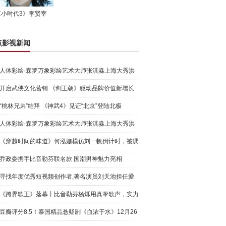
《小时代3》李贤宰
点影视新闻
人体彩绘·森罗万象彩绘艺术大师张淇淼上海大秀洪
荒宇宙
开启武侠文化营销 《剑王朝》驱动品牌价值新增长
“桃林兄弟”结拜 《神武4》见证“北京”登陆北极
人体彩绘·森罗万象彩绘艺术大师张淇淼上海大秀洪
荒宇宙
《穿越时间的味道》何泓姗模仿刘一帆倒计时，被调
侃“学人
乔政委携手比音勒芬联名款 国潮男神魅力亮相
寻找年度优秀短视频创作者,著名演员刘天池担任爱
奇艺号"奇
《跨界歌王》落幕丨比音勒芬杨烁用真挚歌声，实力
圈粉!
豆瓣评分8.5！泰国精品悬疑剧《血浓于水》12月26