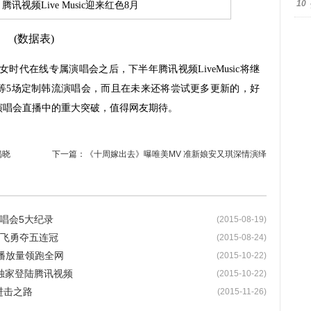
10
(数据表)
女时代在线专属演唱会之后，下半年腾讯视频LiveMusic将继
sday等5场定制韩流演唱会，而且在未来还将尝试更多更新的，好
演唱会直播中的重大突破，值得网友期待。
揭晓
下一篇：
《十周嫁出去》曝唯美MV 准新娘安又琪深情演绎
线演唱会5大纪录
(2015-08-19)
齐飞勇夺五连冠
(2015-08-24)
播放量领跑全网
(2015-10-22)
会将独家登陆腾讯视频
(2015-10-22)
的进击之路
(2015-11-26)