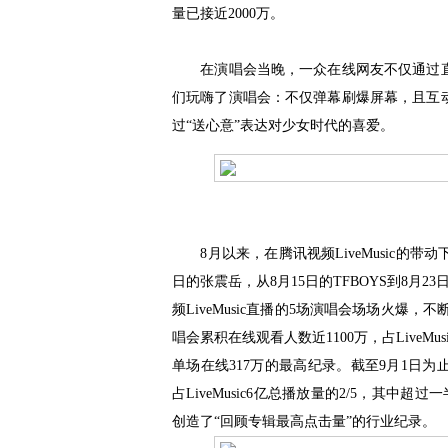
量已接近2000万。
在演唱会当晚，一众在线网友不仅通过直
们玩嗨了演唱会：不仅弹幕刷爆屏幕，且互
过“送心意”表达对少女时代的喜爱。
8月以来，在腾讯视频LiveMusic的带
日的张震岳，从8月15日的TFBOYS到8月
频LiveMusic直播的5场演唱会场场火爆，不
唱会累积在线观看人数近1100万，占LiveMu
单场在线317万的最高纪录。截至9月1日为止，
占LiveMusic6亿总播放量的2/5，其中超
创造了“回顾专辑最高点击量”的行业纪录。