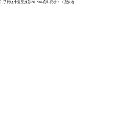
日西瓜视
知乎揭晓小蓝星推荐2019年度影视榜：《流浪地
球》最热