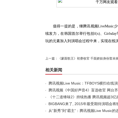
值得一提的是，继腾讯视频LiveMusic少
续发力，在韩国首尔举行包括f(x)、Girl
玩的元素加入到演唱会过程中来，实现在线
上一篇：
《蒙面歌王》初赛收官 千面娇娃身份暂未
相关新闻
腾讯视频Live Music：TFBOYS横扫在
腾讯视频《中国好声音4》盲选收官 网台
《十二道锋味2》持续热播 腾讯视频超3亿
BIGBANG来了, 2015年最受期待演唱
从“新秀”到“霸主”：腾讯视频Live Music