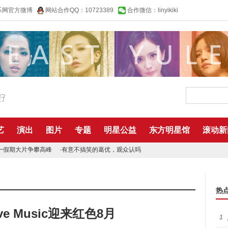
乐网官方微博
网站合作QQ：10723389
合作微信：linyikiki
艺
演出
图片
专题
明星公益
东方明星馆
滚动新
一假期大片争攀高峰
·
有意不搞笑的葛优，观众认吗
热
e Music迎来红色8月
1