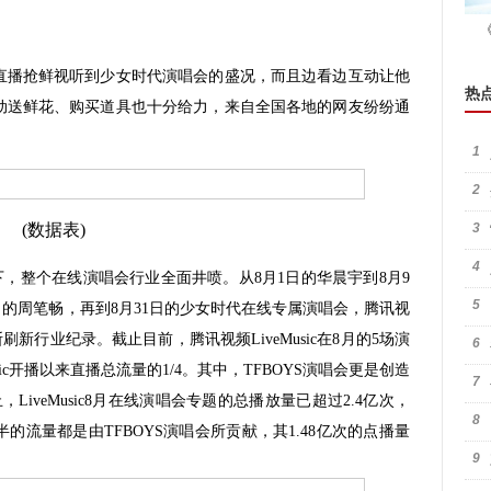
播抢鲜视听到少女时代演唱会的盛况，而且边看边互动让他
热
动送鲜花、购买道具也十分给力，来自全国各地的网友纷纷通
1
2
(数据表)
3
4
动下，整个在线演唱会行业全面井喷。从8月1日的华晨宇到8月9
5
23日的周笔畅，再到8月31日的少女时代在线专属演唱会，腾讯视
断刷新行业纪录。截止目前，腾讯视频LiveMusic在8月的5场演
6
sic开播以来直播总流量的1/4。其中，TFBOYS演唱会更是创造
7
LiveMusic8月在线演唱会专题的总播放量已超过2.4亿次，
8
过一半的流量都是由TFBOYS演唱会所贡献，其1.48亿次的点播量
9