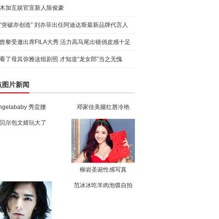
木加互娱官宣新人陈俊豪
“突破亦创造” 刘亦菲出任阿迪达斯最新品牌代言人
引爆
曾黎受邀出席FILA大秀 活力高马尾出镜俏皮感十足
看了母其弥雅这组剧照 才知道“龙女郎”当之无愧
点图片新闻
ngelababy 秀蛮腰
邓家佳美腿红唇冷艳
贝尔包文婧玩大了
柳岩圣诞性感写真
范冰冰吃羊肉泡馍自拍