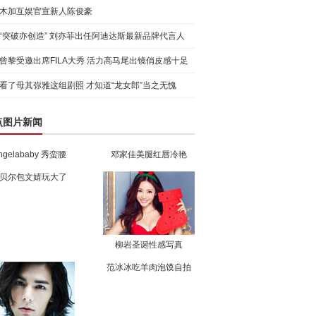
木加互娱官宣新人陈俊豪
“突破亦创造” 刘亦菲出任阿迪达斯最新品牌代言人
引爆
曾黎受邀出席FILA大秀 活力高马尾出镜俏皮感十足
看了母其弥雅这组剧照 才知道“龙女郎”当之无愧
点图片新闻
ngelababy 秀蛮腰
邓家佳美腿红唇冷艳
贝尔包文婧玩大了
柳岩圣诞性感写真
范冰冰吃羊肉泡馍自拍