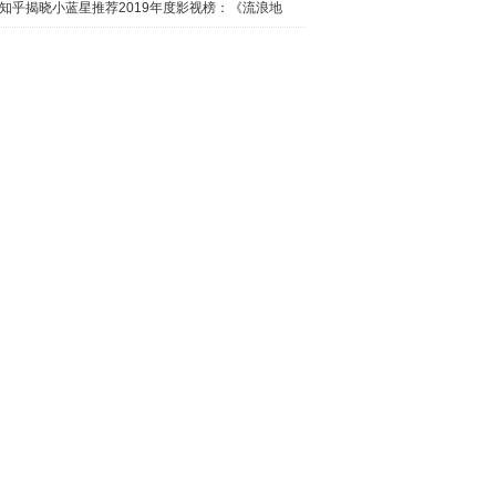
日西瓜视
知乎揭晓小蓝星推荐2019年度影视榜：《流浪地
球》最热