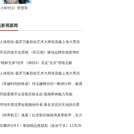
《小时代3》李贤宰
点影视新闻
人体彩绘·森罗万象彩绘艺术大师张淇淼上海大秀洪
荒宇宙
开启武侠文化营销 《剑王朝》驱动品牌价值新增长
“桃林兄弟”结拜 《神武4》见证“北京”登陆北极
人体彩绘·森罗万象彩绘艺术大师张淇淼上海大秀洪
荒宇宙
《穿越时间的味道》何泓姗模仿刘一帆倒计时，被调
侃“学人
乔政委携手比音勒芬联名款 国潮男神魅力亮相
寻找年度优秀短视频创作者,著名演员刘天池担任爱
奇艺号"奇
《跨界歌王》落幕丨比音勒芬杨烁用真挚歌声，实力
圈粉!
豆瓣评分8.5！泰国精品悬疑剧《血浓于水》12月26