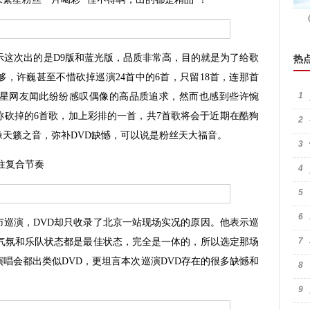
这次出的是D9版和蓝光版，品质非常高，目的就是为了给歌
热
，许巍甚至不惜砍掉巡演24首中的6首，只留18首，连那首
1
星网友闻此纷纷感叹偶像的高品质追求，然而也感到些许惋
称砍掉的6首歌，加上彩排的一首，共7首歌将会于近期在酷狗
2
天籁之音，弥补DVD缺憾，可以说是粉丝天大福音。
3
往复合节奏
4
5
6
巡演，DVD却只收录了北京一站现场实况的原因。他表示巡
7
场气氛和乐队状态都是最佳状态，完全是一体的，所以选定那场
唱会都出类似DVD，更坦言本次巡演DVD存在的很多缺憾和
8
9