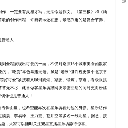
10
作，一定要有灵感才写，无法命题作文。《第三极》和《灿
首歌的创作日程，许巍表示还在想，最感兴趣的是复合节奏，
是普通人
全程展现出可爱的一面，不仅对巡演16个城市美食如数家
的，“吃货”本色暴露无遗。虽是“老陕”但许巍更像个北京爷
许萌好可爱”紧接着又聊到戒烟、减肥、锻炼，茶道，看极限挑
答答无不尽，此番做客星乐坊跟网友亲密互动的同时更向粉丝
来偶像也是普通人！
专辑面世，也希望能再次在星乐坊看到他的身影。星乐坊作
过魏晨、李易峰、王力宏、苍井空等多名一线明星，据悉，接
话题，大家可以随时关注繁星直播星乐坊静待惊喜。