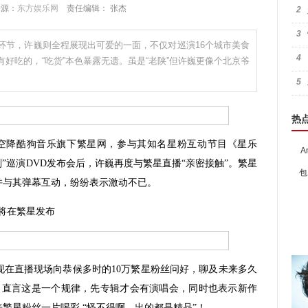
 来源：
东方娱乐网
责任编辑： 张杰
2
3
环节，许巍则全程展现出可爱的一面，不仅对巡演16个城市美食
4
好吃的，“吃货”本色暴露无遗。虽是“老陕”但许巍更像个北京爷
5
热
0空降酷狗音乐旗下繁星网，参与其知名星粉互动节目《星乐
A
刻”巡演DVD发布会后，许巍再度与繁星直播“亲密接触”。繁星
包
并与其弹幕互动，纷纷表示激动不已。
将在繁星发布
直播现场向恭候多时的10万繁星粉丝问好，聊及未来多久
，直言这是一个规律，先专辑才会有演唱会，同时也表示新作
繁星粉丝一片喝彩 “怪不得啊，出的都是精品”！