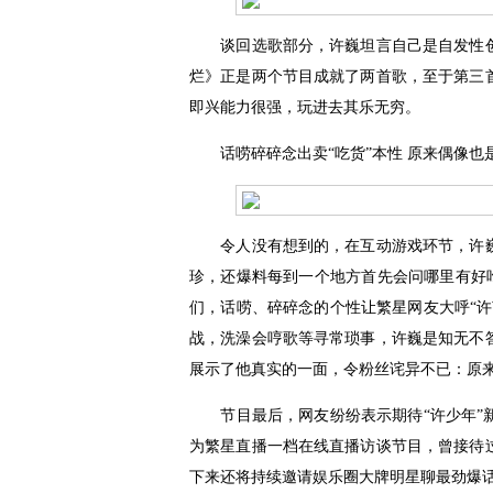
谈回选歌部分，许巍坦言自己是自发性创
烂》正是两个节目成就了两首歌，至于第三
即兴能力很强，玩进去其乐无穷。
话唠碎碎念出卖“吃货”本性 原来偶像也
令人没有想到的，在互动游戏环节，许巍则
珍，还爆料每到一个地方首先会问哪里有好吃
们，话唠、碎碎念的个性让繁星网友大呼“
战，洗澡会哼歌等寻常琐事，许巍是知无不
展示了他真实的一面，令粉丝诧异不已：原
节目最后，网友纷纷表示期待“许少年”新
为繁星直播一档在线直播访谈节目，曾接待
下来还将持续邀请娱乐圈大牌明星聊最劲爆