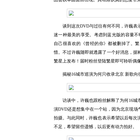
谈到这次DVD与过往有何不同，许巍表示
迷一种最美的享受。考虑到蓝光版的容量不够
自己很喜欢的《曾经的你》都被删掉了。繁
惜。不过许巍随即就透露了一个好消息，据
繁星上发布！届时粉丝登陆繁星即可聆听偶像
揭秘16城市巡演为何只收录北京 新歌向
访谈中，许巍也跟粉丝解释了为何16城市
演DVD还是想集中在一个站，因为北京现
拍摄。与此同时，许巍也表示希望以后每次演
不足，希望留些遗憾，以后更有动力拍好。