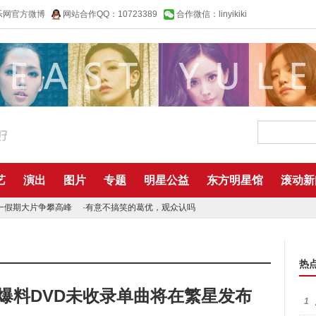
乐网官方微博
网站合作QQ：10723389
合作微信：linyikiki
艺
演出
图片
专题
明星公益
东方明星馆
滚动新
一假期大片争攀高峰
·
有意不搞笑的葛优，观众认吗
热
爆料DVD未收录单曲将在繁星发布
1