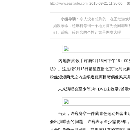
http://www.eastyule.com
2015-09-21 11:30:00
小编导读：
令人没有想到的，在互动游戏
如数家珍，还爆料每到一个地方首先会问哪里有
们，话唠、碎碎念的个性让繁星网友大呼
内地摇滚歌手许巍9月16日下午16：0
坊》。这是继9月15日繁星直播北京“此时此
粉丝短短两天之内连续近距离目睹偶像风采
未来演唱会至少等3年 DVD未收录7首歌
当天，许巍身穿一件藏青色运动外套出现在
会出演唱会的问题，许巍表示至少需要3年
品会以单曲面目出现。其坦陈认真的态度引来