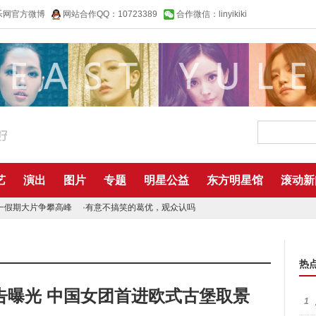
乐网官方微博
网站合作QQ：10723389
合作微信：linyikiki
艺
演出
图片
专题
明星公益
东方明星馆
滚动新
一假期大片争攀高峰
·
有意不搞笑的葛优，观众认吗
热
预告曝光 中国女团首进欧式古堡取景
1