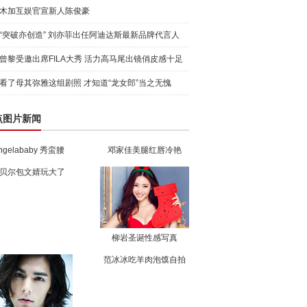
木加互娱官宣新人陈俊豪
“突破亦创造” 刘亦菲出任阿迪达斯最新品牌代言人
引爆
曾黎受邀出席FILA大秀 活力高马尾出镜俏皮感十足
看了母其弥雅这组剧照 才知道“龙女郎”当之无愧
点图片新闻
ngelababy 秀蛮腰
邓家佳美腿红唇冷艳
贝尔包文婧玩大了
柳岩圣诞性感写真
范冰冰吃羊肉泡馍自拍