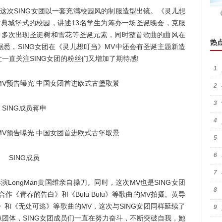
次SING女团以一套充满校园风的制服造型出镜。《灵儿想
古典城堡式的校园，讲述13名学生为筹办一场圣诞晚会，克服
中多次出现圣诞树和雪花等圣诞元素，同时整首歌曲的曲风在
热
悉，SING女团在《灵儿想叮当》MV中还会有圣诞主题新造
一直关注SING女团的粉丝们又增加了期待感!
1
2
3
SING成员蒋申
4
5
6
SING成员
7
ongMan黄国维亲自操刀。同时，这次MV也是SING女团
8
作《青春的告白》和《Bulu Bulu》等歌曲的MV拍摄。黄导
》和《无处可逃》等歌曲的MV，这次与SING女团同样延续了
9
团体，SING女团成员们一直在努力奋斗，不断突破自我，她