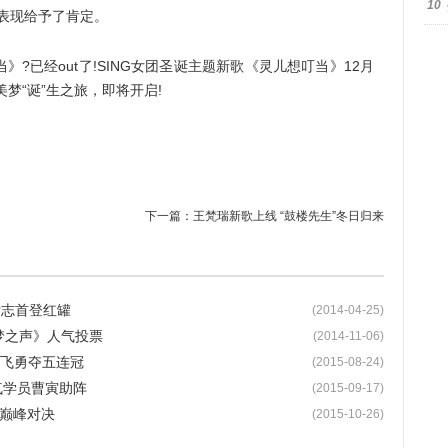
10
的表现给予了肯定。
已经out了!SING女团圣诞主题新歌《灵儿想叮当》12月
梦“诞”生之旅，即将开启!
下一篇：
王梵瑞新歌上线 “鼓楼先生”冬日归来
标志首登红罐
(2014-04-25)
梦之声》人气投票
(2014-11-06)
齐飞勇夺五连冠
(2015-08-24)
人气学员曹寅助阵
(2015-09-17)
乐巅峰对决
(2015-10-26)