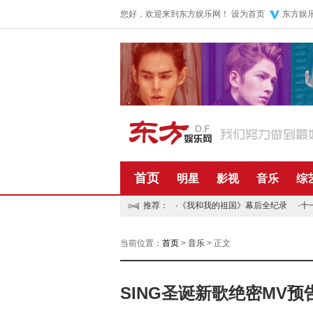
您好，欢迎来到东方娱乐网！
设为首页
东方娱
首页
明星
影视
音乐
综
推荐：
·
《我和我的祖国》幕后全纪录
·
十
当前位置：
首页
>
音乐
> 正文
SING圣诞新歌绝密MV