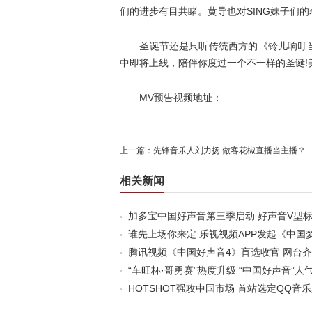
们的进步有目共睹。黄导也对SING妹子们
圣诞节还是只听传统西方的《铃儿响叮当》?
中即将上线，陪伴你度过一个不一样的圣诞!美
MV预告视频地址：
上一篇：
先锋音乐人刘力扬 做客花椒直播当主播？
相关新闻
加多宝中国好声音第三季启动 好声音V型
谁先上场你来定 乐视视频APP发起《中国
腾讯视频《中国好声音4》盲选收官 网台
“车旺杯·哥勇赛”热度升级 “中国好声音”
HOTSHOT强攻中国市场 首站选定QQ音