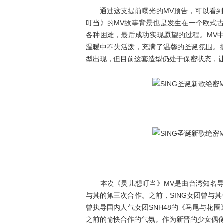
通过这支提前曝光的MV预告，可以看到这
叮当》的MV故事背景也是发生在一个欧式
各种困难，最后成功实现愿望的过程。MV
温暖中不失活泼，充满了温馨的圣诞氛围。据
型出现，但目前这套造型仍处于保密状态，让
本次《灵儿想叮当》MV是由台湾知名导演L
与其的第三次合作。之前，SING女团曾与其合
曾执导国内人气女团SNH48的《马尾与花圈
之前的愉快合作的气氛。作为新晋的少女偶像