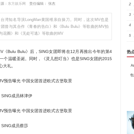
 来源：
东方娱乐网
责任编辑： 张杰
2
3
台湾知名导演LongMan黄国维亲自操刀。同时，这次MV也是
4
团曾与其合作《青春的告白》和《Bulu Bulu》等歌曲的MV拍
尾与花圈》和《无处可逃》等歌曲的MV
5
Bulu Bulu》后，SING女团即将在12月再推出今年的第4
热
个温暖圣诞。同时，《灵儿想叮当》也是SING女团的2015
心大礼。
A
包
SING成员林津伊
SING成员蔡莎