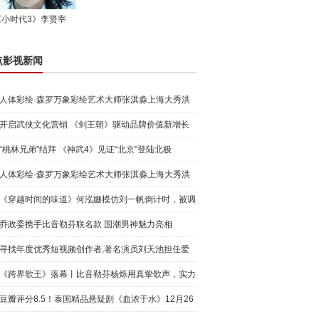
《小时代3》李贤宰
点影视新闻
人体彩绘·森罗万象彩绘艺术大师张淇淼上海大秀洪
荒宇宙
开启武侠文化营销 《剑王朝》驱动品牌价值新增长
“桃林兄弟”结拜 《神武4》见证“北京”登陆北极
人体彩绘·森罗万象彩绘艺术大师张淇淼上海大秀洪
荒宇宙
《穿越时间的味道》何泓姗模仿刘一帆倒计时，被调
侃“学人
乔政委携手比音勒芬联名款 国潮男神魅力亮相
寻找年度优秀短视频创作者,著名演员刘天池担任爱
奇艺号"奇
《跨界歌王》落幕丨比音勒芬杨烁用真挚歌声，实力
圈粉!
豆瓣评分8.5！泰国精品悬疑剧《血浓于水》12月26