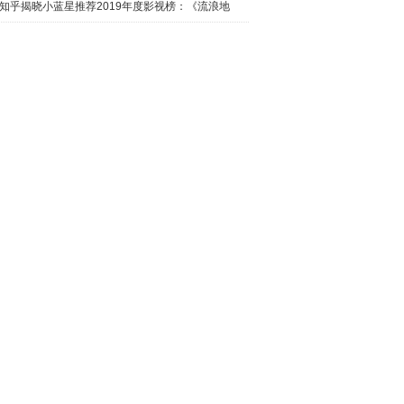
日西瓜视
知乎揭晓小蓝星推荐2019年度影视榜：《流浪地
球》最热