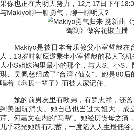
果你也正在为明天努力，12月17日下午18:
与Makiyo聊一聊勇气，聊一聊明天?
Makiyo是被日本音乐教父小室哲哉在
人，13岁时就应邀乘坐小室哲哉的私人飞
大小S姐妹淘里最小的那个，与大S、小S
琪、吴佩慈组成了“台湾7仙女”。她是80
唱着《养我一辈子》而被大家记住。
她的前男友里有欧弟，有罗志祥，还曾为
到美国玩消失。她自己也当过大姐大，成
芹、何嘉文在内的“马帮”。她经历丧母之痛
几乎花光她所有积蓄，一度陷入人生最低谷