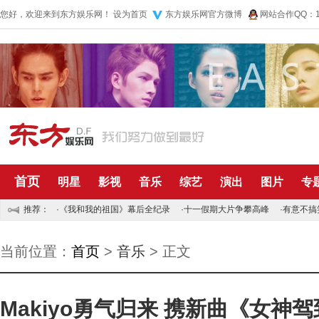
您好，欢迎来到东方娱乐网！
设为首页
东方娱乐网官方微博
网站合作QQ：10
首页
明星
影视
音乐
综艺
演出
图片
专
推荐：
·
《我和我的祖国》幕后全纪录
·
十一假期大片争攀高峰
·
有意不搞
当前位置：
首页
>
音乐
> 正文
Makiyo勇气归来 携新曲《女神