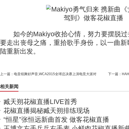
如今的Makiyo收拾心情，努力要摆脱
要走出丧母之痛，重拾歌手身份，以一曲新
陆重新出发。
上一篇：
电音炫舞好声音,WCA2015全球总决赛上演电竞大派对
下一篇：
HA
相关新闻
臧天朔花椒直播LIVE首秀
花椒直播揭秘臧天朔排练现场
“恒星”张恒远新曲首发 做客花椒直播
王博文左手乒乓右手麦 小鲜肉花椒直播新