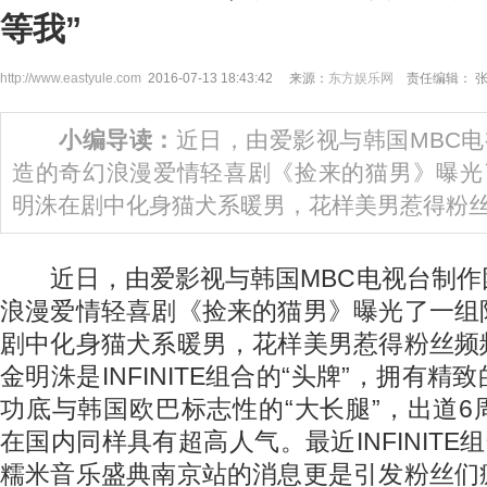
等我”
http://www.eastyule.com
2016-07-13 18:43:42 来源：
东方娱乐网
责任编辑： 
小编导读：
近日，由爱影视与韩国MBC
造的奇幻浪漫爱情轻喜剧《捡来的猫男》曝光
明洙在剧中化身猫犬系暖男，花样美男惹得粉
近日，由爱影视与韩国MBC电视台制作
浪漫爱情轻喜剧《捡来的猫男》曝光了一组
剧中化身猫犬系暖男，花样美男惹得粉丝频
金明洙是INFINITE组合的“头牌”，拥有
功底与韩国欧巴标志性的“大长腿”，出道6周年
在国内同样具有超高人气。最近INFINITE
糯米音乐盛典南京站的消息更是引发粉丝们