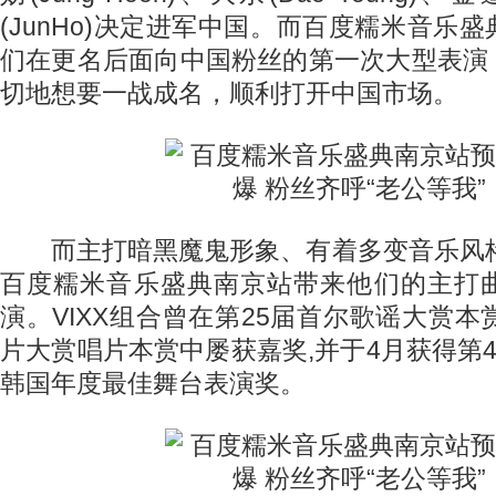
(JunHo)决定进军中国。而百度糯米音乐
们在更名后面向中国粉丝的第一次大型表演
切地想要一战成名，顺利打开中国市场。
而主打暗黑魔鬼形象、有着多变音乐风格的
百度糯米音乐盛典南京站带来他们的主打
演。VIXX组合曾在第25届首尔歌谣大赏本
片大赏唱片本赏中屡获嘉奖,并于4月获得第
韩国年度最佳舞台表演奖。