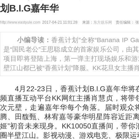
划B.I.G嘉年华
http://www.eastyule.com
2017-04-21 11:01:28 来源：
东方娱乐网
责任编辑： 张
小编导读：
香蕉计划”全称“Banana IP Gala
是“国民老公”王思聪成立的首家娱乐公司，由
项目即将登陆上海，第一弹主打现场娱乐和游
壁江山都已被“香蕉计划”降服。KK花旦女主播
4月22-23日，香蕉计划B.I.G嘉年华
频直播互动平台KK网红主播肖慧贞，将带
次元壁，走遍嘉年华每个角落。届时观众
腾、田馥甄、林宥嘉等豪华明星阵容近距离
姬”初音未来现身。KK10050直播间，带
圈半壁江山。影视动漫、游戏电竞、极限运