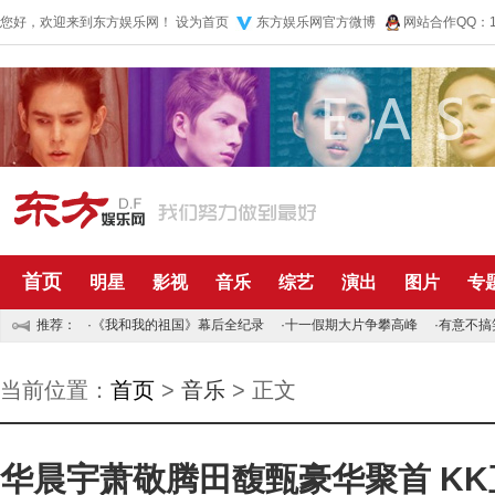
您好，欢迎来到东方娱乐网！
设为首页
东方娱乐网官方微博
网站合作QQ：10
首页
明星
影视
音乐
综艺
演出
图片
专
推荐：
·
《我和我的祖国》幕后全纪录
·
十一假期大片争攀高峰
·
有意不搞
当前位置：
首页
>
音乐
> 正文
华晨宇萧敬腾田馥甄豪华聚首 K