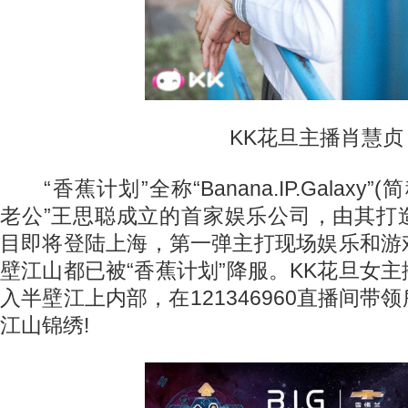
KK花旦主播肖慧贞
“香蕉计划”全称“Banana.IP.Galaxy”(简
老公”王思聪成立的首家娱乐公司，由其打
目即将登陆上海，第一弹主打现场娱乐和游
壁江山都已被“香蕉计划”降服。KK花旦女
入半壁江上内部，在121346960直播间带
江山锦绣!