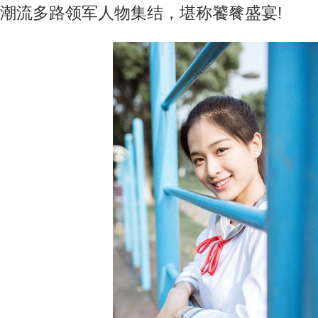
潮流多路领军人物集结，堪称饕餮盛宴!