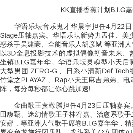
KK直播香蕉计划B.I.G
华语乐坛音乐鬼才华晨宇担任4月22日雪
Stage压轴嘉宾。华语乐坛新势力孟佳、美少
惑杀手吴建豪、全能音乐人胡彦斌 等亚洲
以3D全息投影技术的虚拟偶像初音未来、
坐镇B.I.G嘉年华。华语乐坛灵魂型小天后黄龄
大型男团 ZERO-G 、日系小清新Def Te
竹堂之PLAYAZ 、Rap小天王麻吉弟弟、
阵，每分每秒都让你心跳加速!
金曲歌王萧敬腾担任4月23日压轴嘉宾
田馥甄、迷幻情歌王子林宥嘉、治愈系歌手
安娜，等亚洲人气歌手席卷B.I.G嘉年华，
界变色龙旅行团乐队、战斗系美少女团体A