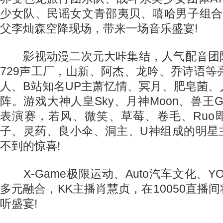
少女队、民谣女文青邵夷贝、嘻哈男子组合Dou
父李灿森空降现场，带来一场音乐盛宴!
影视动漫二次元大咔集结，人气配音团
729声工厂，山新、阿杰、龙吟、乔诗语等
人、B站知名UP主萧忆情、冥月、肥皂菌
阵。游戏大神人皇Sky、月神Moon、兽王G
表演赛，若风、微笑、草莓、卷毛、Ruo
子、灵药、良小伞、洞主、U神组成的明星
不到的惊喜!
X-Game极限运动、Auto汽车文化、YO
多元融合，KK主播肖慧贞，在10050直播
听盛宴!