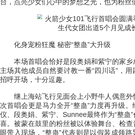
台，点亮少女们心中的梦想之光，也为粉丝
化身宠粉狂魔 秘密“整蛊”大升级
本场首唱会恰好是段奥娟和紫宁的家乡
主场其他成员自然要讨教一番“四川话”，
招呼开场，十分逗趣。
继上海站飞行见面会上小野牛人偶意外
次首唱会更是马力全开“整蛊”力度再升级
仪、段奥娟、紫宁、Sunnee最终作为“整蛊
喜。被蒙在鼓里的粉丝被以体验舞台、检查
眼带入现场，“整蛊”代表则是以假装成领