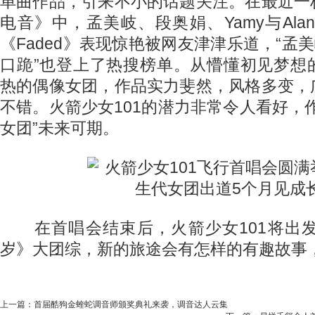
单曲作品，引来不小的话题关注。在最近一
电音》中，孟美岐、段奥娟、Yamy与Alan 
《Faded》表现惊艳被网友津津乐道，“孟美
口跪”也登上了热搜榜单。从懵懂初见梦想
热的偶像女团，作品实力斐然，风格多变，
不错。火箭少女101的潜力非常令人看好，
女团”未来可期。
在首唱会结束后，火箭少女101将出发
岁》大团综，新的旅途会有怎样的有趣故事，
上一篇：
首届酷狗金蝰蛇调音师颁奖典礼来袭，调音达人云集