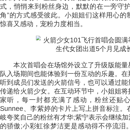
式，悄悄来到粉丝身边，默默的在一旁守护
角”的方式感受彼此。小姐姐们这样用心的
惊喜又感动，宠粉力度相当。
本次首唱会在场馆外设立了升级版能量
队入场期间也能体验到一份互动的乐趣。在
听到成员们发送的火箭信号，也可以通过能
传递给火箭少女。在互动环节中，小姐姐将
家听，每一封都充满了感动，粉丝还贴
Sunnee、李紫婷的卡片上写上拼音标注
岐夸奖自己的粉丝有才华;紫宁表示会继续
的骄傲;小彩虹徐梦洁更是感动得不停流泪