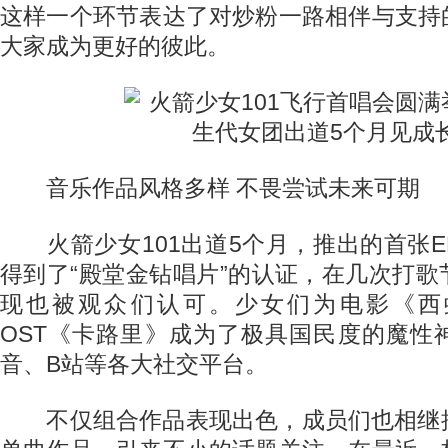
这样一个环节表达了对炒粉一路相伴与支持
大家成为更好的彼此。
音乐作品风格多样 不畏尝试未来可期
火箭少女101出道5个月，推出的首张E
得到了“殿堂金钻唱片”的认证，在几次打
现也被观众们认可。少女们为电影《西
OST《卡路里》成为了极具国民度的魔性
音、B站等各大社交平台。
不仅组合作品表现出色，成员们也相继推