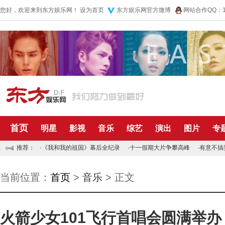
您好，欢迎来到东方娱乐网！
设为首页
东方娱乐网官方微博
网站合作QQ：10
首页
明星
影视
音乐
综艺
演出
图片
专
推荐：
·
《我和我的祖国》幕后全纪录
·
十一假期大片争攀高峰
·
有意不搞
当前位置：
首页
>
音乐
> 正文
火箭少女101飞行首唱会圆满举办