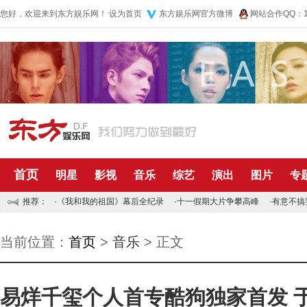
您好，欢迎来到东方娱乐网！
设为首页
东方娱乐网官方微博
网站合作QQ：10
首页
明星
影视
音乐
综艺
演出
图片
专
推荐：
·
《我和我的祖国》幕后全纪录
·
十一假期大片争攀高峰
·
有意不搞
当前位置：
首页
>
音乐
> 正文
易烊千玺个人首专酷狗独家首发 