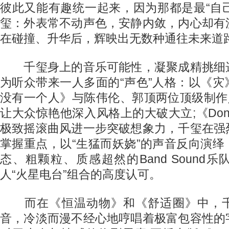
彼此又能有趣统一起来，因为那都是最“自己
玺：外表常不动声色，安静内敛，内心却有
在碰撞、升华后，辉映出无数种通往未来道
千玺身上的音乐可能性，凝聚成精挑细
为听众带来一人多面的“声色”人格：以《
没有一个人》与陈伟伦、郭顶两位顶级制作
让大众惊艳他深入风格上的大破大立;《Don't T
极致摇滚曲风进一步突破想象力，千玺在强
掌握重点，以“生猛而妖娆”的声音反向演
态、粗颗粒、质感超然的Band Sound
人“火星电台”组合的高度认可。
而在《恒温动物》和《舒适圈》中，千
音，冷淡而漫不经心地哼唱着极富包容性的