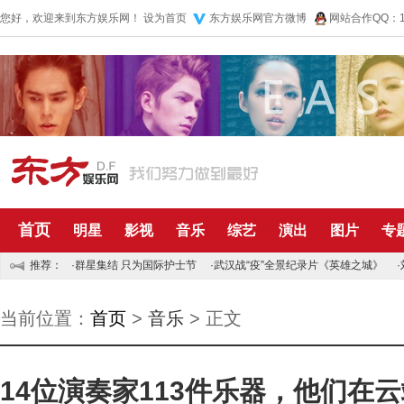
您好，欢迎来到东方娱乐网！
设为首页
东方娱乐网官方微博
网站合作QQ：10
首页
明星
影视
音乐
综艺
演出
图片
专
推荐：
·
群星集结 只为国际护士节
·
武汉战“疫”全景纪录片《英雄之城》
·
当前位置：
首页
>
音乐
> 正文
14位演奏家113件乐器，他们在