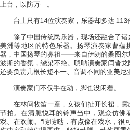
上台，以防万一。
台上只有14位演奏家，乐器却多达 113
除了中国传统民乐器，现场还融合了诸
美洲等地区的特色乐器。扬琴演奏家曹蕴
器，中国扬琴的鼻祖——来自伊朗的桑图尔
波斯的香氛，绕梁不绝。唢呐演奏家闫晋龙
还要负责几根长短不一、音调不同的亚美尼
演奏家们不仅手在动，脚也没闲着。
在林间牧笛一章，女孩们扯开长裙，露
节拍。在清脆悦耳的铃声当中，观众仿佛
戏、在欢闹。“哒哒哒，有点像在戏水，很