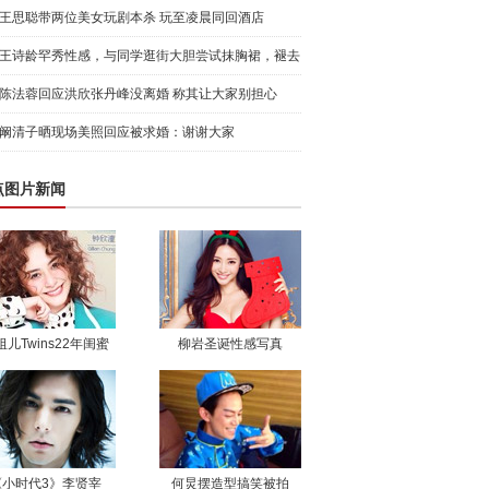
王思聪带两位美女玩剧本杀 玩至凌晨同回酒店
王诗龄罕秀性感，与同学逛街大胆尝试抹胸裙，褪去
稚嫩展成
陈法蓉回应洪欣张丹峰没离婚 称其让大家别担心
阚清子晒现场美照回应被求婚：谢谢大家
点图片新闻
祖儿Twins22年闺蜜
柳岩圣诞性感写真
《小时代3》李贤宰
何炅摆造型搞笑被拍