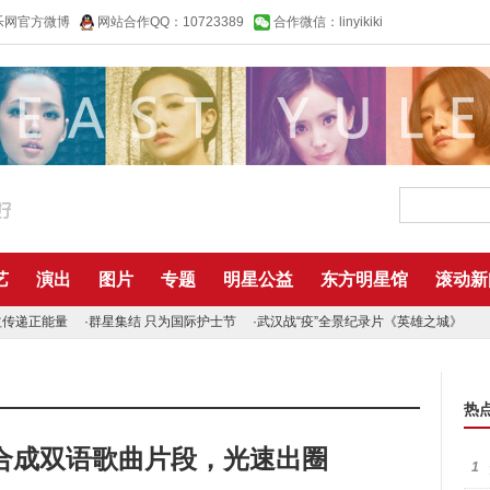
乐网官方微博
网站合作QQ：10723389
合作微信：linyikiki
艺
演出
图片
专题
明星公益
东方明星馆
滚动新
益传递正能量
·
群星集结 只为国际护士节
·
武汉战“疫”全景纪录片《英雄之城》
热
键合成双语歌曲片段，光速出圈
1