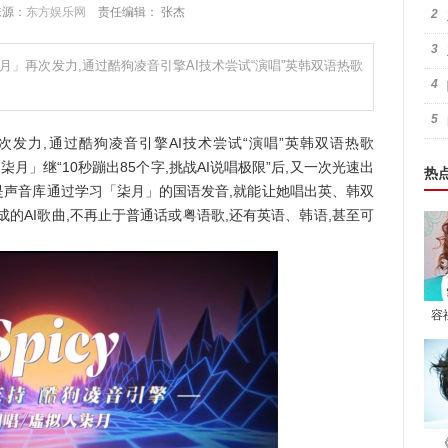
 来源：
东方娱乐网
责任编辑： 张杰
2
3
柒月」再次发力,通过酷狗凌音引擎AI技术尝试“演唱”英韩双语热歌
4
5
发力,通过酷狗凌音引擎AI技术尝试“演唱”英韩双语热歌
「柒月」继“10秒蹦出85个字,挑战AI说唱极限”后,又一次光速出
热
,只是声音库通过学习「柒月」的国语发音,就能让她唱出英、韩双
的AI歌曲,不再止于普通话或粤语歌,还有英语、韩语,甚至可
容