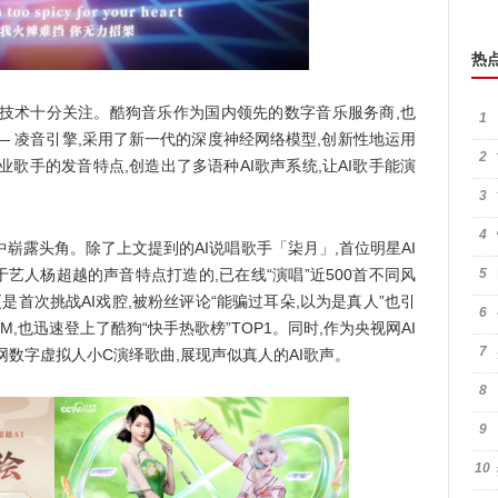
热
技术十分关注。酷狗音乐作为国内领先的数字音乐服务商,也
1
— 凌音引擎,采用了新一代的深度神经网络模型,创新性地运用
2
歌手的发音特点,创造出了多语种AI歌声系统,让AI歌手能演
3
4
崭露头角。除了上文提到的AI说唱歌手「柒月」,首位明星AI
艺人杨超越的声音特点打造的,已在线“演唱”近500首不同风
5
是首次挑战AI戏腔,被粉丝评论“能骗过耳朵,以为是真人”也引
6
,也迅速登上了酷狗“快手热歌榜”TOP1。同时,作为央视网AI
7
数字虚拟人小C演绎歌曲,展现声似真人的AI歌声。
8
9
10