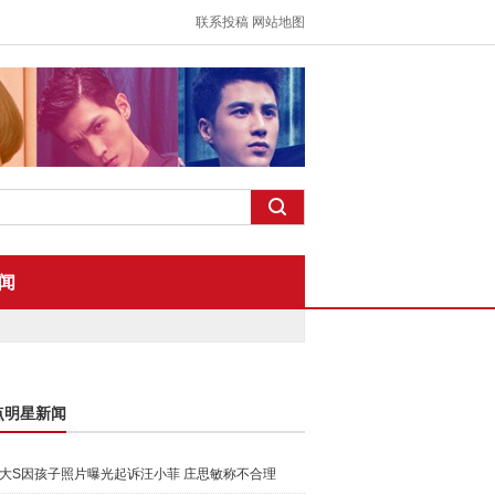
联系投稿
网站地图
闻
点明星新闻
大S因孩子照片曝光起诉汪小菲 庄思敏称不合理