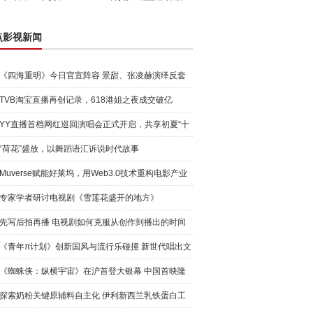
点影视新闻
《四海重明》今日官宣阵容 景甜、张凌赫演绎反套
路玄幻爱
TVB淘宝直播再创记录，618港姐之夜成交破亿
YY直播首档网红巡回演唱会正式开启，共享初夏“十
城”音乐
“荷花”盛放，以舞蹈语汇诉说时代故事
Muverse赋能好莱坞，用Web3.0技术重构电影产业
专家学者研讨电视剧《雪莲花盛开的地方》
先写后拍再播 电视剧如何克服从创作到播出的时间
差
《青年π计划》创新国风与流行乐碰撞 新世代唱出文
化自信
《蜘蛛侠：纵横宇宙》在沪首登大银幕 中国首映隆
重举办
探索奶粉关键原辅料自主化 伊利新西兰乳铁蛋白工