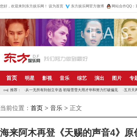
您好，欢迎来到东方娱乐网！
设为首页
东方娱乐网官方微博
网站合作QQ：10
首页
明星
影视
音乐
综艺
演出
图片
专
推荐：
·
从一无所有到创立辛选 初瑞雪雪大用才华和努力打破偏见
·
五月天
当前位置：
首页
>
音乐
> 正文
海来阿木再登《天赐的声音4》原