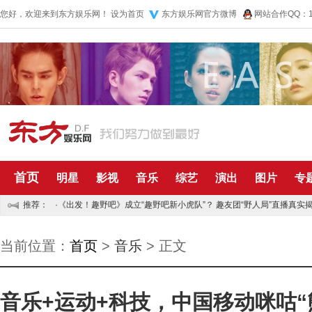
您好，欢迎来到东方娱乐网！
设为首页
东方娱乐网官方微博
网站合作QQ：10
首页
明星
影视
音乐
综艺
演出
图片
专
推荐：
·
《出发！趣野吧》成立“趣野吧新小虎队”？ 趣友团“野人局”直播真实揭
·
五月天再捐五百万资助儿童 默默公益传递正能量
当前位置：
首页
>
音乐
> 正文
音乐+运动+科技，中国移动咪咕“