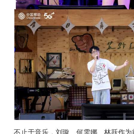
不止于音乐，刘璇、何雯娜、林跃作为