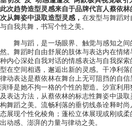
此次趋势造型灵感来自于品牌代言人蔡依林
次从舞姿中汲取造型灵感，
在发型与舞蹈对
与自我共舞，书写个性之美。
舞与蹈，是一场眼界、触觉与感知之间
然。舞蹈时自由舒展的肢体与表达内在情绪
种内心深处自我对话的情感表达与自我探索
型在空间相遇，邂逅出新的灵感。干净利落
律动表达是蔡依林在舞台上无可阻挡的自信
演绎是她不拘一格的个性的塑造。沙宣利用
及表达方法，从蔡依林的标志性舞姿中汲取
构舞蹈之美。流畅利落的垂切线条诠释时尚
态展现个性化棱角；蓬松立体展现或刚或柔
出动感、澎湃的力量与律动之美。