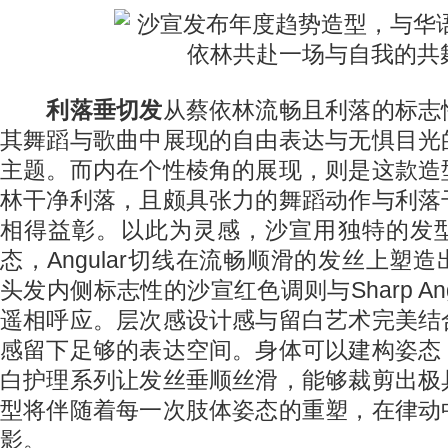
利落垂切发
从蔡依林流畅且利落的标志
其舞蹈与歌曲中展现的自由表达与无惧目光
主题。而内在个性棱角的展现，则是这款造
林干净利落，且颇具张力的舞蹈动作与利落
相得益彰。以此为灵感，沙宣用独特的发
态，Angular切线在流畅顺滑的发丝上塑
头发内侧标志性的沙宣红色调则与Sharp Ang
遥相呼应。层次感设计感与留白艺术完美结
感留下足够的表达空间。身体可以建构姿态
白护理系列让发丝垂顺丝滑，能够裁剪出极
型将伴随着每一次肢体姿态的重塑，在律动
影。