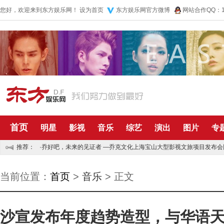
您好，欢迎来到东方娱乐网！
设为首页
东方娱乐网官方微博
网站合作QQ：10
首页
明星
影视
音乐
综艺
演出
图片
专
推荐：
·
乔好吧，未来的见证者 —乔克文化上海宝山大型影视文旅项目发布会
·
《出发！趣野吧》成立“趣野吧新小虎队”？ 趣友团“野人局”直播真实揭露“野人生活”
当前位置：
首页
>
音乐
> 正文
沙宣发布年度趋势造型，与华语