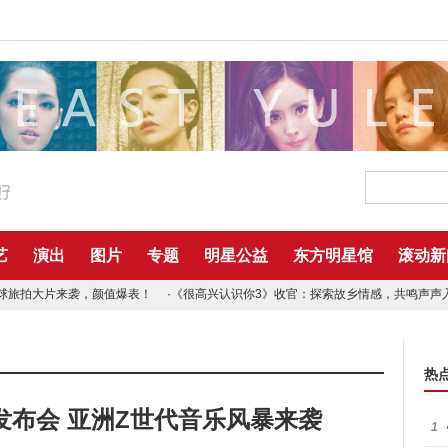
艺
演出
图片
专题
明星公益
东方明星馆
滚动新
环球旅拍大片来袭，颜值爆表！
·
《很高兴认识你3》收官：探索故乡情感，共鸣声声
视文旅项目发布会圆满成功
热
布会 亚洲Z世代音乐风暴来袭
1