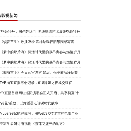
点影视新闻
”尧舜牡丹，国色芳华 ”世界级非遗艺术展暨尧舜牡丹
新品
《锁爱三生》热播吸粉 袁梓铭曝怀旧氛围感写真
《梦中的那片海》鲜活时代里的激昂青春与燃情岁月
《梦中的那片海》鲜活时代里的激昂青春与燃情岁月
《四海重明》今日官宣阵容 景甜、张凌赫演绎反套
路玄幻爱
TVB淘宝直播再创记录，618港姐之夜成交破亿
YY直播首档网红巡回演唱会正式开启，共享初夏“十
城”音乐
“荷花”盛放，以舞蹈语汇诉说时代故事
Muverse赋能好莱坞，用Web3.0技术重构电影产业
专家学者研讨电视剧《雪莲花盛开的地方》