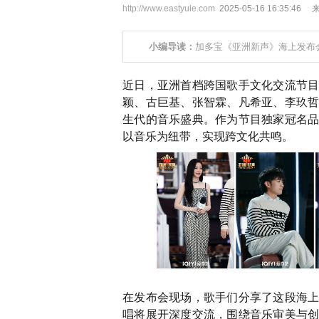
http://www.eastyule.com
2025-05-16 16:35:
小编导读：
加多宝《亚洲新声》海上发布
近日，亚洲首档跨国歌手文化交流节
颖、古巨基、张智霖、凡希亚、李玖
生代的音乐盛典。作为节目独家冠名
以音乐为纽带，实现跨文化共鸣。
在发布会现场，歌手们分享了这段海
唱将展开深度交流，围绕音乐审美与