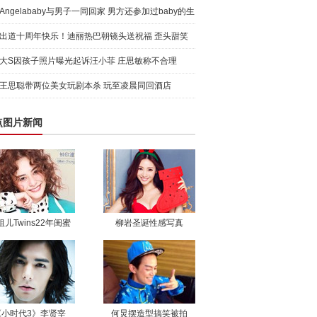
袭，颜值爆
Angelababy与男子一同回家 男方还参加过baby的生
日派对
出道十周年快乐！迪丽热巴朝镜头送祝福 歪头甜笑
元气满满
大S因孩子照片曝光起诉汪小菲 庄思敏称不合理
王思聪带两位美女玩剧本杀 玩至凌晨同回酒店
点图片新闻
祖儿Twins22年闺蜜
柳岩圣诞性感写真
《小时代3》李贤宰
何炅摆造型搞笑被拍