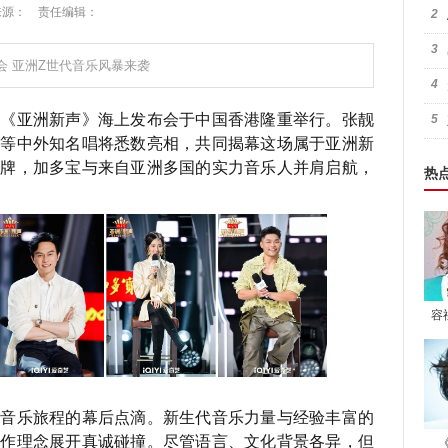
46 来源： 责任编辑：
2
3
会 亚洲Z世代音乐风暴来袭
4
目《亚洲新声》海上发布会于中国香港隆重举行。张靓
5
哲等中外知名唱将悉数亮相，共同揭幕这场属于亚洲新
品牌，加多宝与来自亚洲多国的实力音乐人并肩启航，
热
容
上音乐旅程的幕后点滴。新生代音乐力量与经验丰富的
创作理念展开真诚碰撞。尽管语言、文化背景各异，但