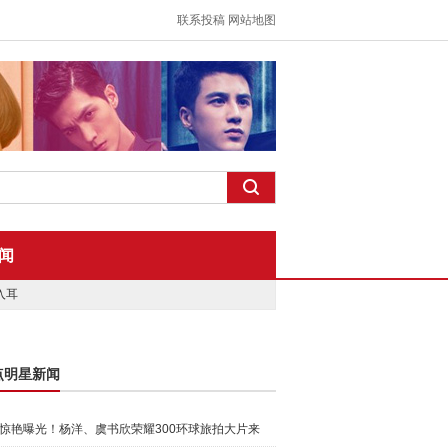
联系投稿
网站地图
闻
入耳
点明星新闻
惊艳曝光！杨洋、虞书欣荣耀300环球旅拍大片来