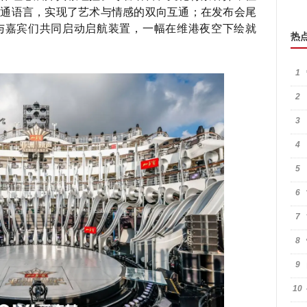
共通语言，实现了艺术与情感的双向互通；在发布会尾
与嘉宾们共同启动启航装置，一幅在维港夜空下绘就
热
1
2
3
4
5
6
7
8
9
10