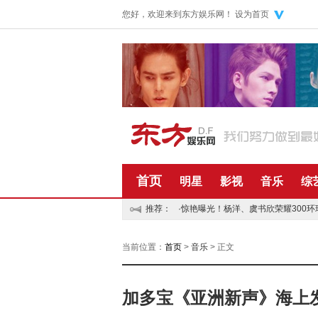
您好，欢迎来到东方娱乐网！
设为首页
首页
明星
影视
音乐
综
推荐：
·
惊艳曝光！杨洋、虞书欣荣耀300
·
乔好吧，未来的见证者 —乔克文化上海宝山大型影
当前位置：
首页
>
音乐
> 正文
加多宝《亚洲新声》海上发