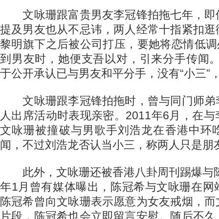
文咏珊跟富贵男友李冠锋拍拖七年，即
提及男友也从不忌讳，两人经常十指紧扣逛
黎明旗下之后被公司打压，要她将恋情低调处
到男友时，她便支吾以对，引来分手传闻。至
于公开承认已与男友和平分手，没有“小三”
文咏珊跟李冠锋拍拖时，曾与同门师弟
人出席活动时表现亲密。2011年6月，在
文咏珊被撞破与男歌手刘浩龙在香港中环
闻，不过刘浩龙否认当小三，称两人只是朋
此外，文咏珊还被香港八卦周刊踢爆与陈冠
年1月曾有媒体曝出，陈冠希与文咏珊在网
陈冠希曾向文咏珊表示愿意为女友戒烟，而
片段，陈冠希也会立即留言安慰。随后不久