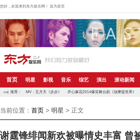
您好，欢迎来到东方娱乐网！
设为首页
首页
明星
影视
音乐
综艺
演出
滚动新闻
推荐：
·MV：五月天《步步》
·开心麻花2014爆笑舞台剧《须摩提世界》
当前位置：
首页
>
明星
> 正文
谢霆锋绯闻新欢被曝情史丰富 曾