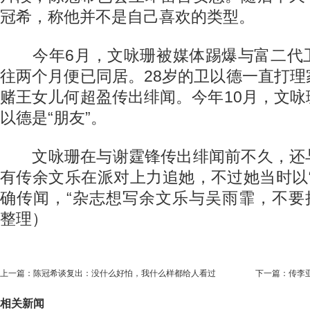
冠希，称他并不是自己喜欢的类型。
今年6月，文咏珊被媒体踢爆与富二代
往两个月便已同居。28岁的卫以德一直打
赌王女儿何超盈传出绯闻。今年10月，文
以德是“朋友”。
文咏珊在与谢霆锋传出绯闻前不久，还
有传余文乐在派对上力追她，不过她当时以
确传闻，“杂志想写余文乐与吴雨霏，不要
整理）
上一篇：
陈冠希谈复出：没什么好怕，我什么样都给人看过
下一篇：
传李
相关新闻