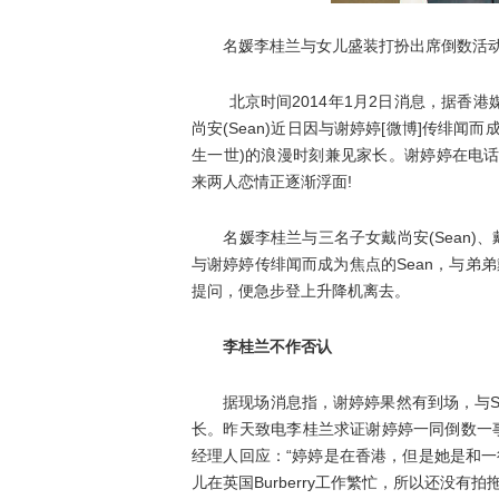
名媛李桂兰与女儿盛装打扮出席倒数活动
北京时间2014年1月2日消息，据香港
尚安(Sean)近日因与谢婷婷[微博]传绯闻
生一世)的浪漫时刻兼见家长。谢婷婷在电
来两人恋情正逐渐浮面!
名媛李桂兰与三名子女戴尚安(Sean)、
与谢婷婷传绯闻而成为焦点的Sean，与弟
提问，便急步登上升降机离去。
李桂兰不作否认
据现场消息指，谢婷婷果然有到场，与Sean
长。昨天致电李桂兰求证谢婷婷一同倒数一
经理人回应：“婷婷是在香港，但是她是和一
儿在英国Burberry工作繁忙，所以还没有拍