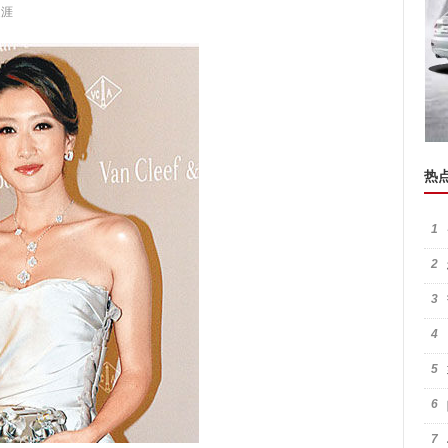
之涯
热
1
2
3
4
5
6
7