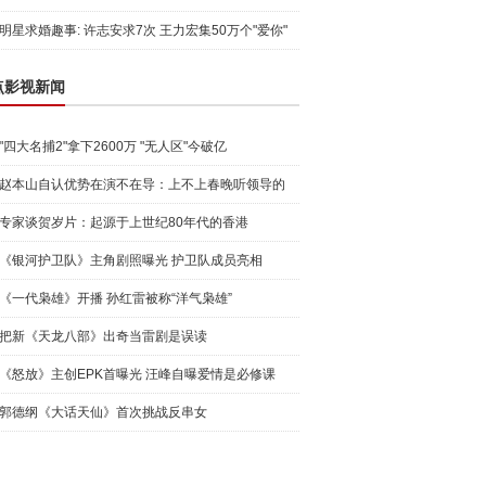
明星求婚趣事: 许志安求7次 王力宏集50万个"爱你"
点影视新闻
"四大名捕2"拿下2600万 "无人区"今破亿
赵本山自认优势在演不在导：上不上春晚听领导的
专家谈贺岁片：起源于上世纪80年代的香港
《银河护卫队》主角剧照曝光 护卫队成员亮相
《一代枭雄》开播 孙红雷被称“洋气枭雄”
把新《天龙八部》出奇当雷剧是误读
《怒放》主创EPK首曝光 汪峰自曝爱情是必修课
郭德纲《大话天仙》首次挑战反串女