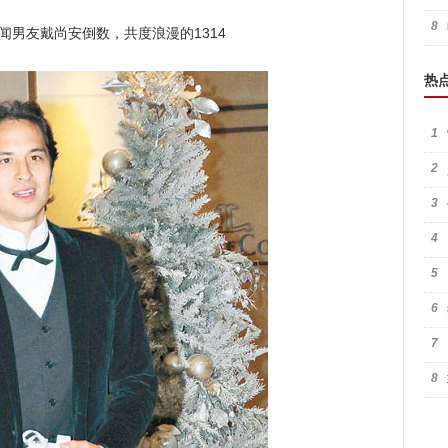
8
闻男友戴尚安倒数，共度浪漫的1314
热
1
2
3
4
5
6
7
8