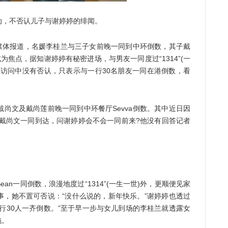
，不否认儿子与谢婷婷的绯闻。
媒体报道，名媛李桂兰与三子女前晚一同到中环倒数，其子戴
而成为焦点，据知谢婷婷有秘密进场，与男友一同度过“1314”(一
话访问中没有否认，只表示与一行30名朋友一同在港倒数，看
戴尚文及戴尚莲前晚一同到中环餐厅Sevva倒数。其中近日因
弟戴尚文一同到达，问谢婷婷会不会一同前来?他没有回答记者
一同倒数，浪漫地度过“1314”(一生一世)外，更顺便见家
事，她不置可否说：“没什么说的，新年快乐。”谢婷婷也透过
行30人一齐倒数。”至于早一步与女儿到场的李桂兰就透露女
拖。