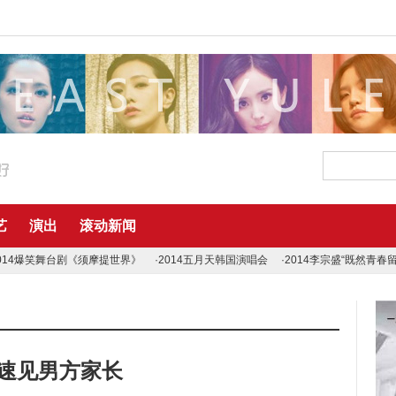
艺
演出
滚动新闻
014爆笑舞台剧《须摩提世界》
·2014五月天韩国演唱会
·2014李宗盛“既然青春
火速见男方家长