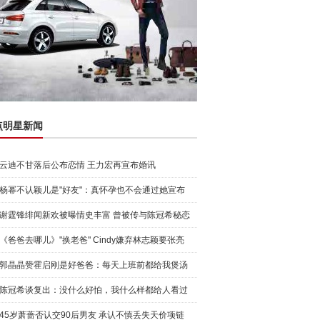
点明星新闻
云迪不甘落后公布恋情 王力宏再宣布婚讯
杨幂不认颖儿是"好友"：真怀孕也不会通过她宣布
谢霆锋绯闻新欢被曝情史丰富 曾被传与陈冠希秘恋
《爸爸去哪儿》"换老爸" Cindy嫌弃林志颖要张亮
郭晶晶赞霍启刚是好爸爸：每天上班前都给我煲汤
陈冠希谈复出：没什么好怕，我什么样都给人看过
45岁萧蔷否认交90后男友 承认不慎丢失天价项链