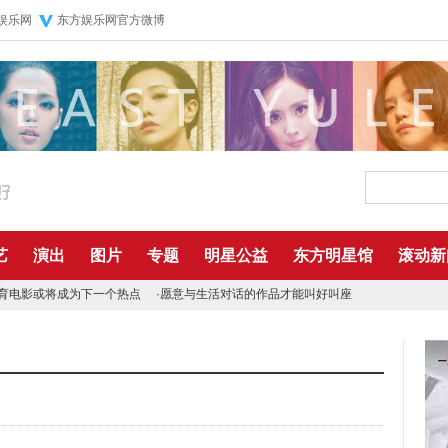
娱乐网
东方娱乐网官方微博
艺
演出
图片
专题
明星公益
东方明星馆
滚动新
育电影或将成为下一个热点
·
愿意与生活对话的作品才能叫好叫座