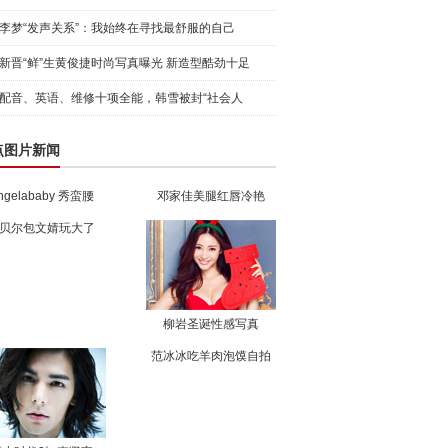
李梦“发声关系”：我始终在寻找最舒服的自己
新晋“鲜”生黄俊捷时尚写真曝光 新造型酷劲十足
配音、英语、维修十项全能，韩雪被封“社会人
点图片新闻
ngelababy 秀蛮腰
邓家佳美腿红唇冷艳
贝尔包文婧玩大了
柳岩圣诞性感写真
范冰冰吃羊肉泡馍自拍