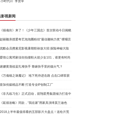
《小时代3》李贤宰
点影视新闻
《镇魂街》来了！《少年三国志》首次联动今日揭晓
赵丽颖亲授爱奇艺泡泡圈粉丝“最佳颖响力奖” 哽咽言
感谢
优酷会员携索尼影视暑期联袂放大招 探险神秘大陆
赢PS4
爱情公寓邓家佳街拍撞鞋火箭少女101，谁更有时尚
感
谢娜黄渤祖蓝扎堆快手 青睐快手里的烟火气？
《万魂镜之诛魔记》 地下死侍进击路 点击口碑双获
赞
壹加传媒精品不断 打造专业IP创制工厂
《非凡练习生》正式启动，箭翔星秀集团倾力打造中
国新形态
《延禧攻略》同款，“我在家”用家具演绎莫兰迪色
2018上半年最值得看的五部影片大盘点！送给片荒