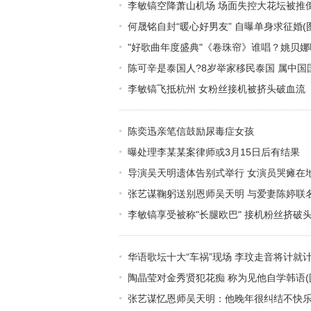
李敏镐空降萧山机场 场面失控大花坛被推
何晟铭自封“暖心好男友” 自曝单身求征婚(图
"好歌曲年度盛典"《卷珠帘》谁唱？姚贝
陈可辛是泰国人?8岁举家移民泰国 属中国
李敏镐飞抵杭州 女粉丝接机被挤头破血流
陈奕迅亲笔信鼓励尿毒症女孩
曝处理李某某案律师或3月15日后有结果
导演吴天明遗体告别式举行 女演员哭瘫在
张艺谋鞠躬送别恩师吴天明 与爱妻陈婷联
李敏镐享受被称"长腿欧巴" 接机粉丝挤破头
华语歌坛十大“车祸”现场 李玟走音将计就
陶晶莹对金秀贤犯花痴 称为见他自学韩语(
张艺谋忆恩师吴天明：他晚年很纠结不快