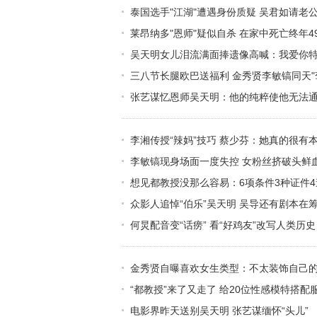
泰国选手"江湖"遭遇身份质疑 吴君如请老
莱昂纳多"恩师"疑似自杀 在家中死亡终年4
吴天明女儿泪流满面捧遗像高喊：我爱你
三八节长腿欧巴送福利 金秀贤李敏镐同天"
张艺谋忆恩师吴天明：他的纯粹使他无法
李湘传授“辣妈”技巧 蔡少芬：她真的很有
李敏镐现身场面一度失控 女粉丝挤破头鲜
想见都教授没那么容易：6项条件3种证件
众影人追悼“伯乐”吴天明 吴导还有剧本在
何炅配音变“话痨” 看“好鸡友”改写人类历史
金秀贤自曝喜欢女生类型：不太装饰自己
“都教授”来了又走了 给20位性感模特搭配
电影界昨天送别吴天明 张艺谋缅怀“头儿”