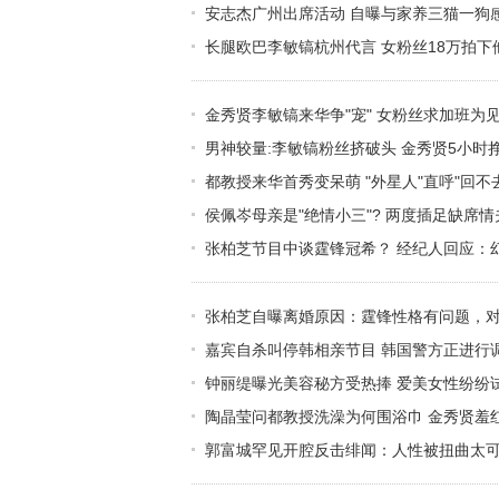
安志杰广州出席活动 自曝与家养三猫一狗
长腿欧巴李敏镐杭州代言 女粉丝18万拍下
金秀贤李敏镐来华争"宠" 女粉丝求加班为
男神较量:李敏镐粉丝挤破头 金秀贤5小时挣
都教授来华首秀变呆萌 "外星人"直呼"回不
侯佩岑母亲是"绝情小三"? 两度插足缺席
张柏芝节目中谈霆锋冠希？ 经纪人回应：
张柏芝自曝离婚原因：霆锋性格有问题，
嘉宾自杀叫停韩相亲节目 韩国警方正进行
钟丽缇曝光美容秘方受热捧 爱美女性纷纷
陶晶莹问都教授洗澡为何围浴巾 金秀贤羞
郭富城罕见开腔反击绯闻：人性被扭曲太