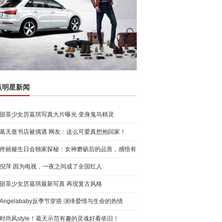
点明星新闻
甜茶少女厉嘉琪写真大片曝光 变身鬼马精灵
葛天逛书店被偶遇 网友：这么可爱真想抱回家！
佟丽娅生日会独家探秘：女神磨砺后的品质，感悟有
颜有才可
倪萍 因为电视，一夜之间成了全国红人
甜茶少女厉嘉琪最新写真 再现复古风格
Angelababy反季节穿搭 演绎爱情与生命的热情
时尚风style！葛天示范有趣的灵魂好看依旧！