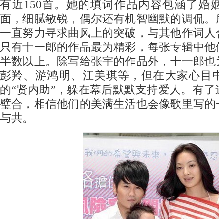
有近150首。她的填词作品内容包涵了婚
面，细腻敏锐，偶尔还有机智幽默的调侃。
一直努力寻求曲风上的突破，与其他作词人
只有十一郎的作品最为精彩，每张专辑中他
半数以上。除写给张宇的作品外，十一郎也
彭羚、游鸿明、江美琪等，但在大家心目
的“贤内助”，躲在幕后默默支持爱人。有
璧合，相信他们的美满生活也会像歌里写的
与共。