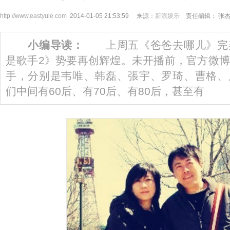
http://www.eastyule.com
2014-01-05 21:53:59 来源：
新浪娱乐
责任编辑： 张
小编导读：
上周五《爸爸去哪儿》完
是歌手2》势要再创辉煌。未开播前，官方微
手，分别是韦唯、韩磊、張宇、罗琦、曹格、
们中间有60后、有70后、有80后，甚至有