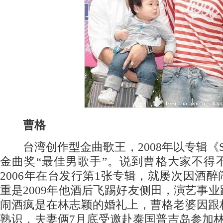
曹格
台湾创作型金曲歌王，2008年以专辑《Super
金曲奖“最佳男歌手”。说到曹格大家不得
2006年在台发行第1张专辑，就屡次因酒
重是2009年他酒后飞踢好友侧田，演艺事
闹酒疯是在林志颖的婚礼上，曹格老婆因跟
熟识，夫妻俩7月底受邀赴泰国普吉岛参加