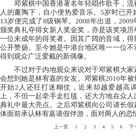
邓紫棋中国香港著名年轻唱作歌手，流
人的薰陶下，自小便热爱音乐。5岁时已开
13岁便完成了8级钢琴。2008年出道，20
颁奖典礼夺得女新人奖金奖，亦是该奖项历
一位未成年的得奖者。因其广阔的音域，得
公开赞扬。至今她是中港台地区唯一一位不
得到观众广泛爱戴的新偶像。
不过对于内地观众来说对于邓紫棋大家
会想到她是林宥嘉的女友。邓紫棋2010年
开始2人还狂打迷糊仗，近来却越爱越高调
上，不但一起牵手走红毯，还大方地在众人
典礼中最大亮点。之后邓紫棋向公司请长假
体面前承认林宥嘉请假伴游，面对两人的恋
上一页
1
2
3
4
5
6
下