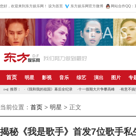
您好，欢迎来到东方娱乐网！
设为首页
东方娱乐网官方微博
网站合作QQ：10
首页
明星
影视
音乐
综艺
演出
图片
专
推荐：
·
《我和我的祖国》幕后全纪录
·
十一假期大片争攀高峰
·
有意不搞
当前位置：
首页
>
明星
> 正文
揭秘《我是歌手》首发7位歌手私