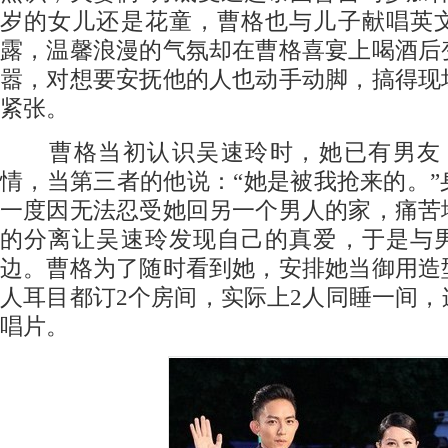
岁的女儿还是花童，曹格也与儿子献唱英
露，温馨浪漫的气氛却在曹格喜宴上喝酒后
嚣，对想要安抚他的人也动手动脚，搞得现
紧张。
曹格当初认识吴速玲时，她已有男友，
情，当第三者的他说：“她是被我抢来的。
一度因无法忍受她回另一个男人的家，痛苦
的分离让吴速玲发现自己的真爱，于是与
边。曹格为了随时看到她，安排她当御用造
人耳目都订2个房间，实际上2人同睡一间
唱片。