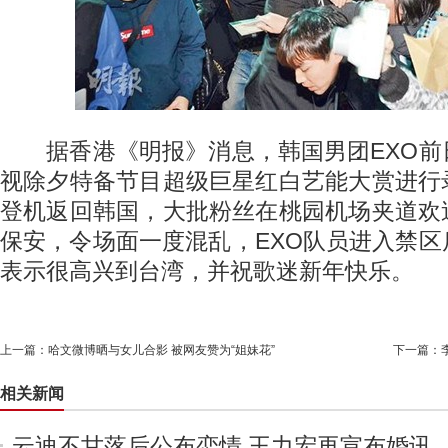
据香港《明报》消息，韩国男团EXO前
视除夕特备节目超级巨星红白艺能大赏进行
登机返回韩国，大批粉丝在桃园机场夹道欢
保安，令场面一度混乱，EXO队员进入禁
表示很高兴到台湾，并祝歌迷新年快乐。
上一篇：
哈文微博晒与女儿合影 被网友赞为“姐妹花”
下一篇：
相关新闻
云迪不甘落后公布恋情 王力宏再宣布婚讯