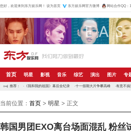
您好，欢迎来到东方娱乐网！
设为首页
东方娱乐网官方微博
网站合作QQ：10
首页
明星
影视
音乐
综艺
演出
图片
专
推荐：
·
《我和我的祖国》幕后全纪录
·
十一假期大片争攀高峰
·
有意不搞
当前位置：
首页
>
明星
> 正文
韩国男团EXO离台场面混乱 粉丝