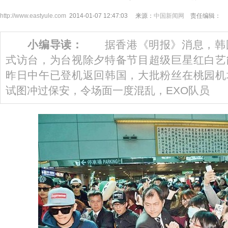
http://www.eastyule.com
2014-01-07 12:47:03 来源：
中国新闻网
责任编辑：
小编导读：
据香港《明报》消息，韩国
式访台，为台视除夕特备节目超级巨星红白艺
昨日中午已登机返回韩国，大批粉丝在桃园机
试图冲过保安，令场面一度混乱，EXO队员