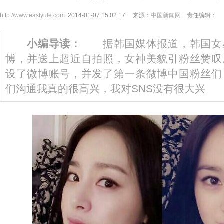
http://www.eastyule.com
2014-01-07 15:02:17 来源：
中国新闻网
责任编辑：
小编导读：
据韩国媒体报道，韩国女
博，并送上超近自拍照，女神美貌引粉丝赞
设了微博账号，并发了第一条微博中国粉丝们
们沟通我真的很高兴，我对SNS没有很大兴