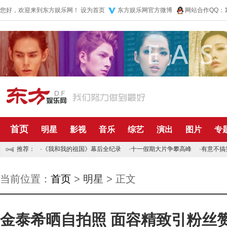
您好，欢迎来到东方娱乐网！
设为首页
东方娱乐网官方微博
网站合作QQ：10
首页
明星
影视
音乐
综艺
演出
图片
专
推荐：
·
《我和我的祖国》幕后全纪录
·
十一假期大片争攀高峰
·
有意不搞
当前位置：
首页
>
明星
> 正文
金泰希晒自拍照 面容精致引粉丝