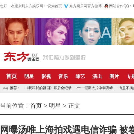
您好，欢迎来到东方娱乐网！
设为首页
东方娱乐网官方微博
网站合作QQ：10
首页
明星
影视
音乐
综艺
演出
图片
专
推荐：
·
《我和我的祖国》幕后全纪录
·
十一假期大片争攀高峰
·
有意不搞
当前位置：
首页
>
明星
> 正文
网曝汤唯上海拍戏遇电信诈骗 被卷