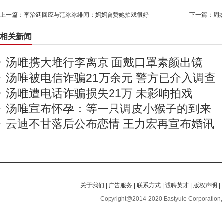
上一篇：
李治廷回应与范冰冰绯闻：妈妈曾赞她拍戏很好
下一篇：
周
相关新闻
汤唯携大堆行李离京 面戴口罩素颜出镜
汤唯被电信诈骗21万余元 警方已介入调查
汤唯遭电话诈骗损失21万 未影响拍戏
汤唯宣布怀孕：等一只调皮小猴子的到来
云迪不甘落后公布恋情 王力宏再宣布婚讯
关于我们
|
广告服务
|
联系方式
|
诚聘英才
|
版权声明
|
Copyright@2014-2020 Eastyule Corporation,