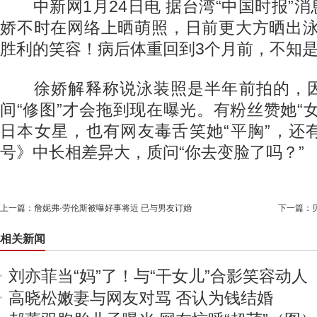
中新网1月24日电 据台湾“中国时报”
娇不时在网络上晒萌照，日前更大方晒出泳
胜利的笑容！病后体重回到3个月前，不知是
徐娇解释称说泳装照是半年前拍的，因
间“修图”才会拖到现在曝光。有粉丝赞她“
日本女星，也有网友毒舌笑她“平胸”，还
号》中长相差异大，质问“你去变脸了吗？”
上一篇：
詹妮弗·劳伦斯被曝好事将近 已与男友订婚
下一篇：
相关新闻
刘亦菲当“妈”了！与“干女儿”合影笑容动人
高晓松嫩妻与网友对骂 否认为钱结婚