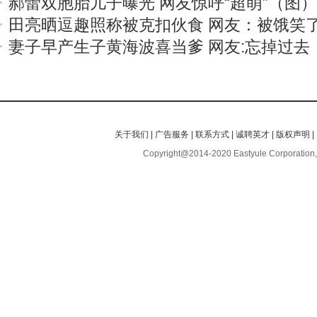
郝蕾双胞胎儿子曝光 网友惊呼“超萌”（图）
田亮晒逗趣照称被克扣伙食 网友：被饿笑
妻子早产生子黄海波喜当爹 网友:忘掉过去
关于我们
|
广告服务
|
联系方式
|
诚聘英才
|
版权声明
|
Copyright@2014-2020 Eastyule Corporation,