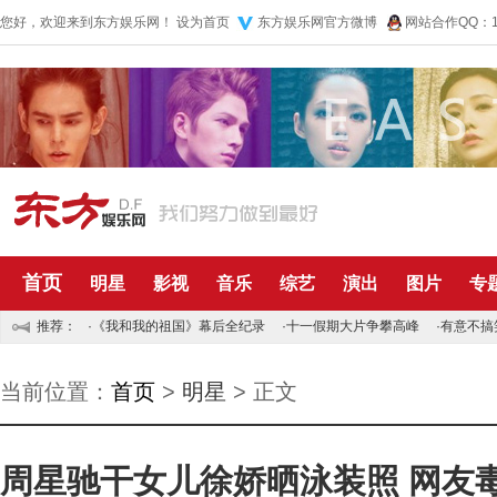
您好，欢迎来到东方娱乐网！
设为首页
东方娱乐网官方微博
网站合作QQ：10
首页
明星
影视
音乐
综艺
演出
图片
专
推荐：
·
《我和我的祖国》幕后全纪录
·
十一假期大片争攀高峰
·
有意不搞
当前位置：
首页
>
明星
> 正文
周星驰干女儿徐娇晒泳装照 网友毒