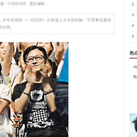
 来源：
中国新闻网
责任编辑：
2
3
生日，去年凭电影《一代宗师》在奖项上大丰收的她，可谓事业爱情
4
得火热。
5
热
A
包