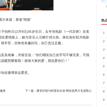
来源：香港“明报”
热
子怡昨日(2月9日)35岁生日，去年凭电影《一代宗师》在奖
1
因在爱情路上，她与音乐人汪峰打得火热。身在洛杉矶为电影
2
、很辛苦，但角色有趣好玩，自己也过足瘾。
3
其画像，并留言说：“你们嘲笑自己的手写不够完美，可我
4
温暖照耀着我！谢谢大家的爱，我也爱你们！”
5
动在微博表达爱意。
6
7
服务
下一篇：
萧亚轩疑与柯震东出游 网友批男方无进取心
8
9