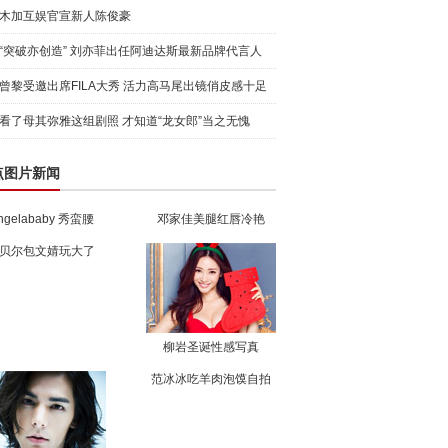
木加互娱官宣新人陈俊豪
“突破亦创造” 刘亦菲出任阿迪达斯最新品牌代言人
引爆
曾黎受邀出席FILA大秀 活力高马尾出镜俏皮感十足
看了母其弥雅这组剧照 才知道“龙女郎”当之无愧
点图片新闻
ngelababy 秀蛮腰
邓家佳美腿红唇冷艳
贝尔包文婧玩大了
柳岩圣诞性感写真
范冰冰吃羊肉泡馍自拍