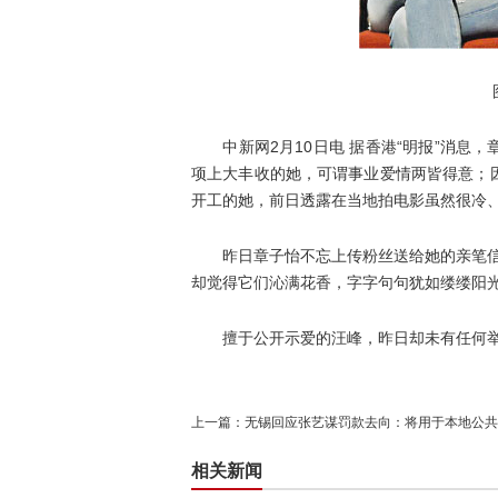
图片
中新网2月10日电 据香港“明报”消息，章
项上大丰收的她，可谓事业爱情两皆得意；
开工的她，前日透露在当地拍电影虽然很冷
昨日章子怡不忘上传粉丝送给她的亲笔信及
却觉得它们沁满花香，字字句句犹如缕缕阳光
擅于公开示爱的汪峰，昨日却未有任何举
上一篇：
无锡回应张艺谋罚款去向：将用于本地公共
相关新闻