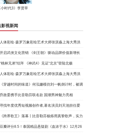
《小时代3》李贤宰
点影视新闻
人体彩绘·森罗万象彩绘艺术大师张淇淼上海大秀洪
荒宇宙
开启武侠文化营销 《剑王朝》驱动品牌价值新增长
“桃林兄弟”结拜 《神武4》见证“北京”登陆北极
人体彩绘·森罗万象彩绘艺术大师张淇淼上海大秀洪
荒宇宙
《穿越时间的味道》何泓姗模仿刘一帆倒计时，被调
侃“学人
乔政委携手比音勒芬联名款 国潮男神魅力亮相
寻找年度优秀短视频创作者,著名演员刘天池担任爱
奇艺号"奇
《跨界歌王》落幕丨比音勒芬杨烁用真挚歌声，实力
圈粉!
豆瓣评分8.5！泰国精品悬疑剧《血浓于水》12月26