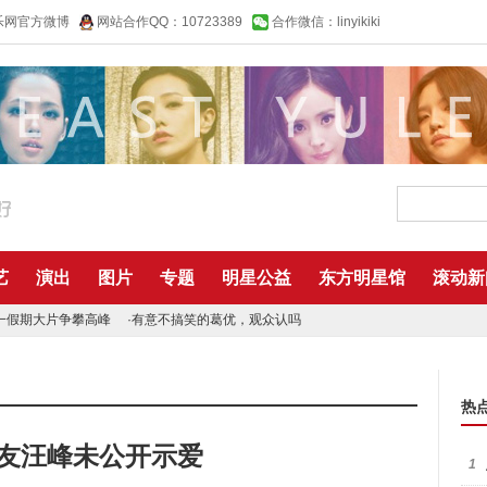
乐网官方微博
网站合作QQ：10723389
合作微信：linyikiki
艺
演出
图片
专题
明星公益
东方明星馆
滚动新
一假期大片争攀高峰
·
有意不搞笑的葛优，观众认吗
热
男友汪峰未公开示爱
1