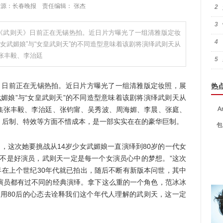
:50 来源：长春晚报 责任编辑： 张杰
2
3
《武则天》日前正在无锡热拍。近日片方曝光了一组清雅版定妆
4
少女武媚娘”与“女皇武则天”的不同造型意味着该剧将演绎武则天从
张丰毅、李治廷
5
日前正在无锡热拍。近日片方曝光了一组清雅版定妆照，展
热
武媚娘”与“女皇武则天”的不同造型意味着该剧将演绎武则天从
集张丰毅、李治廷、张钧甯、吴秀波、周海媚、李晨、张庭、
A
、后制、特效等方面不惜成本，是一部实实在在的豪华巨制。
包
这次她要挑战从14岁少女武媚娘一直演绎到80岁的一代女
员不是好演员，武则天一定是每一个女演员心中的梦想。”这次
早在上个世纪30年代就已拍出，随后不断有新版本问世，其中
演员都有过不同的经典演绎。拿下这么重的一个角色，范冰冰
能用80后的心态去诠释我们这个年代人理解的武则天，这一定