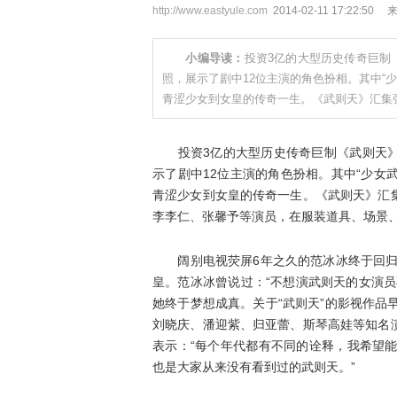
http://www.eastyule.com
2014-02-11 17:22
小编导读：
投资3亿的大型历史传奇巨制
照，展示了剧中12位主演的角色扮相。其中“
青涩少女到女皇的传奇一生。《武则天》汇集
投资3亿的大型历史传奇巨制《武则天》
示了剧中12位主演的角色扮相。其中“少女
青涩少女到女皇的传奇一生。《武则天》汇
李李仁、张馨予等演员，在服装道具、场景
阔别电视荧屏6年之久的范冰冰终于回归，
皇。范冰冰曾说过：“不想演武则天的女演
她终于梦想成真。关于“武则天”的影视作品
刘晓庆、潘迎紫、归亚蕾、斯琴高娃等知名
表示：“每个年代都有不同的诠释，我希望
也是大家从来没有看到过的武则天。”