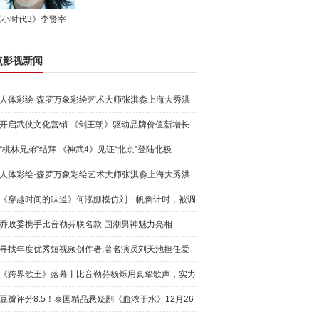
《小时代3》李贤宰
点影视新闻
人体彩绘·森罗万象彩绘艺术大师张淇淼上海大秀洪
荒宇宙
开启武侠文化营销 《剑王朝》驱动品牌价值新增长
“桃林兄弟”结拜 《神武4》见证“北京”登陆北极
人体彩绘·森罗万象彩绘艺术大师张淇淼上海大秀洪
荒宇宙
《穿越时间的味道》何泓姗模仿刘一帆倒计时，被调
侃“学人
乔政委携手比音勒芬联名款 国潮男神魅力亮相
寻找年度优秀短视频创作者,著名演员刘天池担任爱
奇艺号"奇
《跨界歌王》落幕丨比音勒芬杨烁用真挚歌声，实力
圈粉!
豆瓣评分8.5！泰国精品悬疑剧《血浓于水》12月26