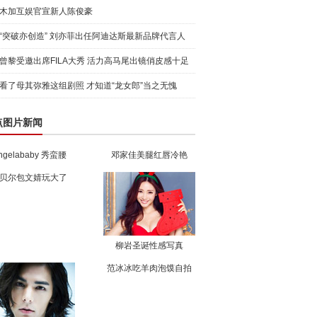
木加互娱官宣新人陈俊豪
“突破亦创造” 刘亦菲出任阿迪达斯最新品牌代言人
引爆
曾黎受邀出席FILA大秀 活力高马尾出镜俏皮感十足
看了母其弥雅这组剧照 才知道“龙女郎”当之无愧
点图片新闻
ngelababy 秀蛮腰
邓家佳美腿红唇冷艳
贝尔包文婧玩大了
柳岩圣诞性感写真
范冰冰吃羊肉泡馍自拍