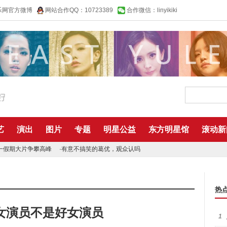
乐网官方微博
网站合作QQ：10723389
合作微信：linyikiki
艺
演出
图片
专题
明星公益
东方明星馆
滚动新
一假期大片争攀高峰
·
有意不搞笑的葛优，观众认吗
热
女演员不是好女演员
1