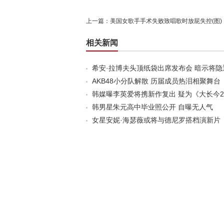
上一篇：
美国女歌手手术失败致唱歌时放屁失控(图)
相关新闻
希安·拉博夫头顶纸袋出席发布会 暗示将隐
AKB48小分队解散 历届成员热泪相聚舞台
韩媒曝李英爱将携新作复出 疑为《大长今
韩男星朱元高中毕业照公开 自曝无人气
女星安妮·海瑟薇或将与德尼罗搭档演新片